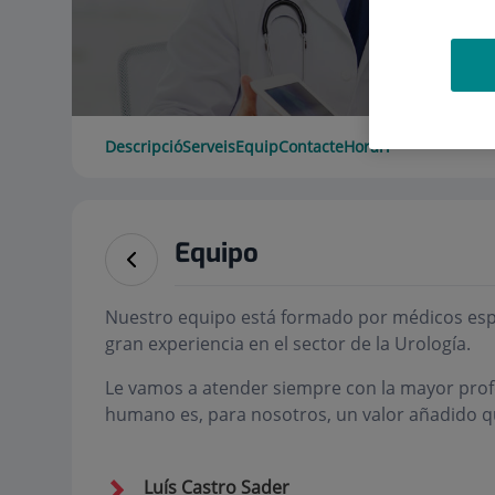
Descripció
Serveis
Equip
Contacte
Horari
Equipo
Nuestro equipo está formado por médicos espec
gran experiencia en el sector de la Urología.
Le vamos a atender siempre con la mayor profe
humano es, para nosotros, un valor añadido q
Luís Castro Sader