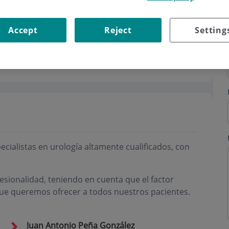
Accept
Reject
Setting
ialistas en urología altamente cualificados, con
sionalidad, teniendo en cuenta que el factor
ue queremos ofrecer a todos nuestros pacientes.
Juan Antonio Peña González