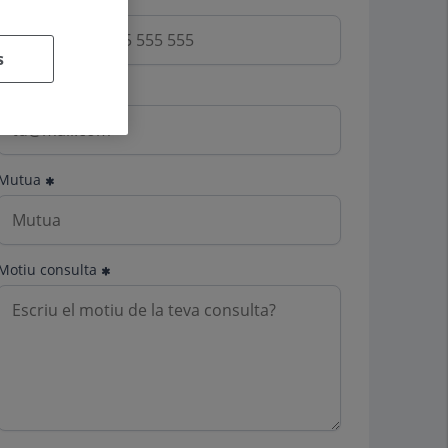
s
Email
Mutua
Motiu consulta