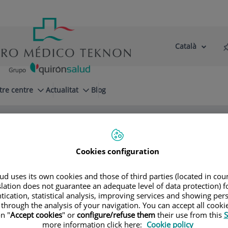
Català
Selector
Llenguatge
d'idioma
Actiu
tre centre
Actualitat
Blog
Cookies configuration
d uses its own cookies and those of third parties (located in co
slation does not guarantee an adequate level of data protection) f
tication, statistical analysis, improving services and showing per
 through the analysis of your navigation. You can accept all cooki
n "
Accept cookies
" or
configure/refuse them
their use from this
S
more information click here:
Cookie policy