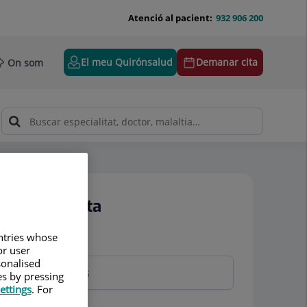
Atenció al pacient:
932 906 200
El meu Quirónsalud
Demanar cita
On som
Demanar cita
untries whose
Nom i cognoms
or user
sonalised
es by pressing
ettings
. For
Telèfon