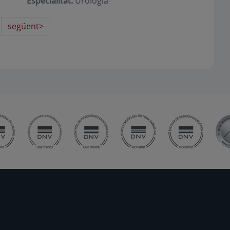
Especialitat:
Urologia
següent>