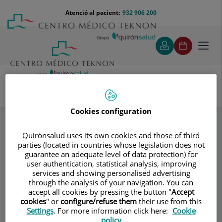
Saltar al contingut
Saltar
Menú
Atenció al pacient:
932 906 200
Select
al
teléfono
d'idi
contingut
cabecera
Toggl
navig
Especialitats
Cookies configuration
Unidad Alergo-Rino - Dra. Adriana Izquierdo Domínguez
Tratamiento de la sordera
Quirónsalud uses its own cookies and those of third
parties (located in countries whose legislation does not
guarantee an adequate level of data protection) for
Consultori
user authentication, statistical analysis, improving
services and showing personalised advertising
Unidad Alergo-Rino -
through the analysis of your navigation. You can
UA
accept all cookies by pressing the button "
Accept
Dra. Adriana
cookies
" or
configure/refuse them
their use from this
Settings
. For more information click here:
Cookie
policy