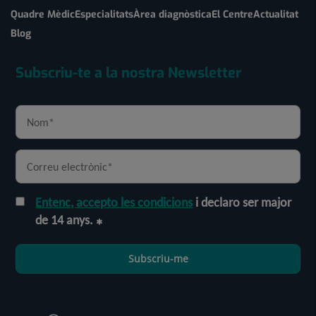
Quadre Mèdic
Especialitats
Àrea diagnòstica
El Centre
Actualitat
Blog
Subscriu-te a la nostra Newsletter
Entenc, accepto les condicions
i declaro ser major
de 14 anys.
Subscriu-me