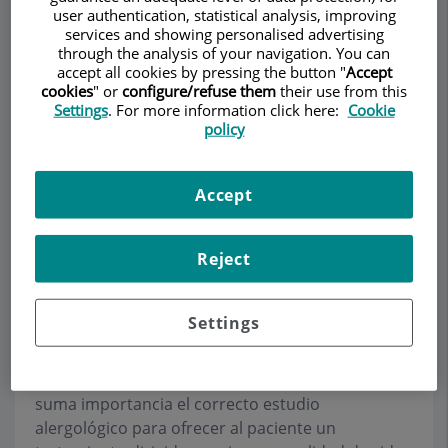
Izquierdo Domínguez
user authentication, statistical analysis, improving
services and showing personalised advertising
AL·LERGOLOGIA
OTORRINOLARINGOLOGIA
through the analysis of your navigation. You can
accept all cookies by pressing the button "
Accept
cookies
" or
configure/refuse them
their use from this
Demanar Cita
Settings
. For more information click here:
Cookie
policy
Descripció
Serveis
Equip
Contacte
Dades d'interès
Accept
Horari
Reject
Alergia
Settings
La prevalencia de las enfermedades alérgicas ha
ido en aumento en los últimos años, siendo de
suma importancia el correcto estudio
alergológico para ofrecer al paciente un