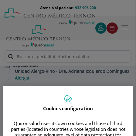
Saltar al contingut
Saltar
Menú
Atenció al pacient:
932 906 200
Select
al
teléfono
d'idi
contingut
cabecera
Toggl
navig
Especialitats
Unidad Alergo-Rino - Dra. Adriana Izquierdo Domínguez
Alergia
Consultori
Cookies configuration
Unidad Alergo-Rino -
UA
Dra. Adriana
Quirónsalud uses its own cookies and those of third
parties (located in countries whose legislation does not
guarantee an adequate level of data protection) for