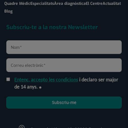
Quadre Mèdic
Especialitats
Àrea diagnòstica
El Centre
Actualitat
Blog
Subscriu-te a la nostra Newsletter
Entenc, accepto les condicions
i declaro ser major
de 14 anys.
Subscriu-me