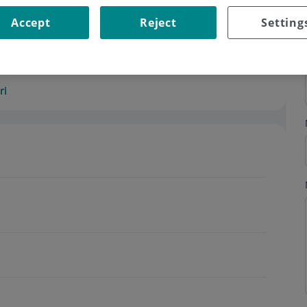
A
Accept
Reject
Setting
ri