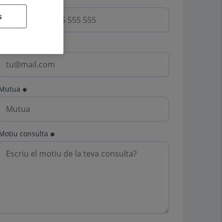
s
Email
Mutua
Motiu consulta