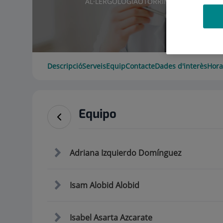
AL·LERGOLOGIA
OTORRINOLARINGOLOGI
Descripció
Serveis
Equip
Contacte
Dades d'interès
Hora
Equipo
Adriana Izquierdo Domínguez
Isam Alobid Alobid
Isabel Asarta Azcarate