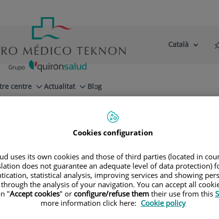
Català
Selector
Llenguatge
d'idioma
Actiu
tre centre
Actualitat
Blog
 Izquierdo Domínguez
Equipo
Cookies configuration
d uses its own cookies and those of third parties (located in co
slation does not guarantee an adequate level of data protection) f
o - Dra. Adriana
tication, statistical analysis, improving services and showing per
 through the analysis of your navigation. You can accept all cooki
n "
Accept cookies
" or
configure/refuse them
their use from this
S
guez
more information click here:
Cookie policy