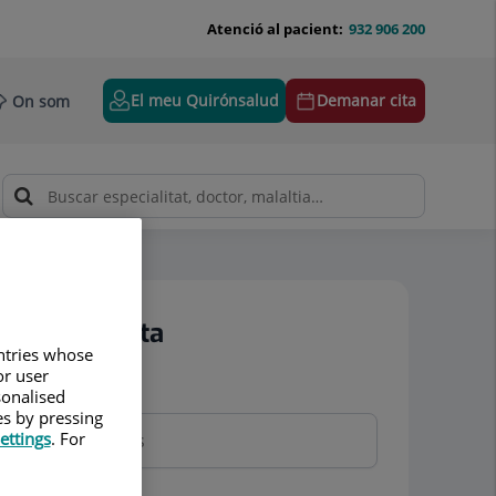
Atenció al pacient:
932 906 200
El meu Quirónsalud
Demanar cita
On som
Demanar cita
untries whose
or user
Nom i cognoms
sonalised
es by pressing
ettings
. For
Telèfon