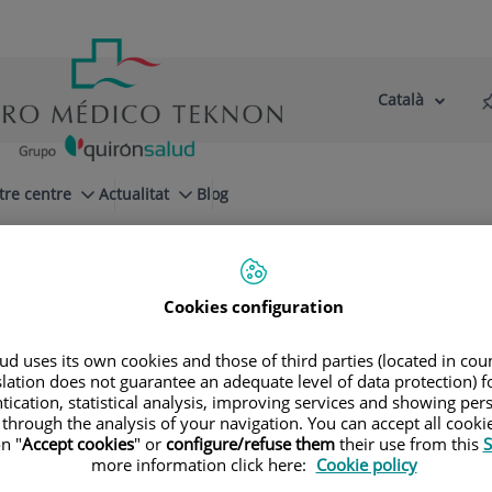
Català
Selector
Llenguatge
d'idioma
Actiu
tre centre
Actualitat
Blog
Cookies configuration
d uses its own cookies and those of third parties (located in co
slation does not guarantee an adequate level of data protection) f
Especialitats
tication, statistical analysis, improving services and showing per
 through the analysis of your navigation. You can accept all cooki
n "
Accept cookies
" or
configure/refuse them
their use from this
S
la teva pròxima cita amb els nostres millors espec
more information click here:
Cookie policy