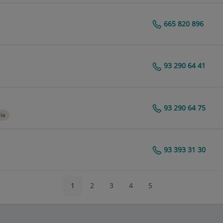
665 820 896
Centro Médico Teknon
93 290 64 41
Centro Médico Teknon
93 290 64 75
Centro Médico Teknon
ia
93 393 31 30
Centro Médico Teknon
1
2
3
4
5