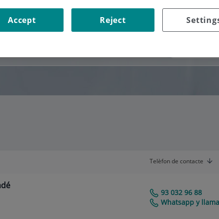
Accept
Reject
Setting
Consultori
Telèfon de contacte
adé
93 032 96 88
Centro Médico Teknon
Whatsapp y llama