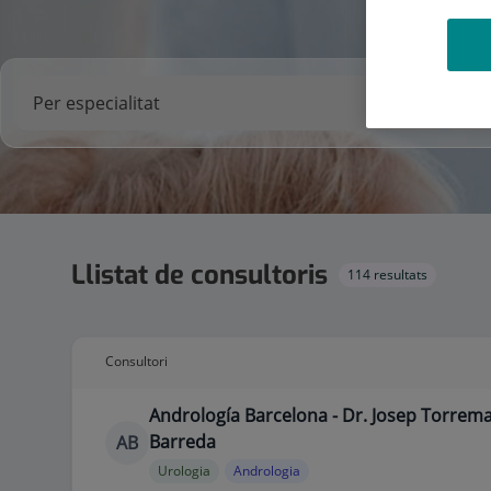
Llistat de consultoris
114 resultats
Consultori
Andrología Barcelona - Dr. Josep Torrem
Barreda
AB
Urologia
Andrologia