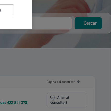
s
Cercar
Pàgina del consultori
Anar al
das 622 811 373
consultori