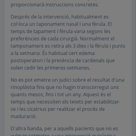
proporcionarà instruccions concretes.
Després de la intervenció, habitualment es
col·loca un taponament nasal i una fèrula. El
temps de tapament i fèrula varia segons les
preferències de cada cirurgià. Normalment el
tamponament es retira als 3 dies i la fèrula i punts
a la setmana. És habitual cert edema
postoperatori i la presència de cardenals que
solen cedir les primeres setmanes.
No es pot emetre un judici sobre el resultat d'una
rinoplàstia fins que no hagin transcorregut uns
quants mesos, fins i tot un any. Aquest és el
temps que necessiten els teixits per estabilitzar-
se i les cicatrius per realitzar el procés de
maduració.
D'altra banda, per a aquells pacients que no es
vulguin sotmetre a una intervenció quirúrgica