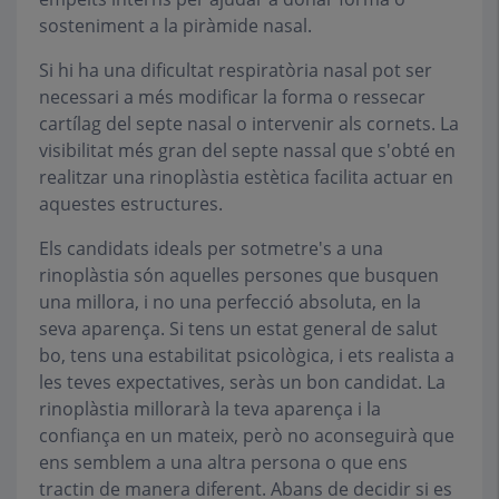
sosteniment a la piràmide nasal.
Si hi ha una dificultat respiratòria nasal pot ser
necessari a més modificar la forma o ressecar
cartílag del septe nasal o intervenir als cornets. La
visibilitat més gran del septe nassal que s'obté en
realitzar una rinoplàstia estètica facilita actuar en
aquestes estructures.
Els candidats ideals per sotmetre's a una
rinoplàstia són aquelles persones que busquen
una millora, i no una perfecció absoluta, en la
seva aparença. Si tens un estat general de salut
bo, tens una estabilitat psicològica, i ets realista a
les teves expectatives, seràs un bon candidat. La
rinoplàstia millorarà la teva aparença i la
confiança en un mateix, però no aconseguirà que
ens semblem a una altra persona o que ens
tractin de manera diferent. Abans de decidir si es