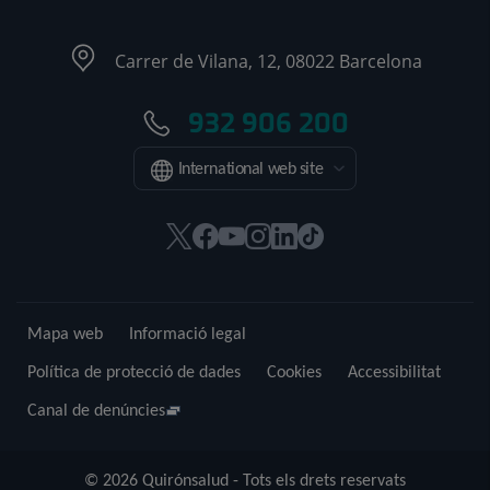
Carrer de Vilana, 12, 08022 Barcelona
932 906 200
International web site
Aquest
Aquest
Aquest
Aquest
Aquest
Enllaç
enllaç
enllaç
enllaç
enllaç
enllaç
a
s'obrirà
s'obrirà
s'obrirà
s'obrirà
s'obrirà
una
en
en
en
en
en
aplicació
Mapa web
Informació legal
una
una
una
una
una
externa.
finestra
finestra
finestra
finestra
finestra
Política de protecció de dades
Cookies
Accessibilitat
nova.
nova.
nova.
nova.
nova.
Canal de denúncies
© 2026 Quirónsalud - Tots els drets reservats