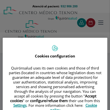
Saltar al contingut
Saltar
Menú
Atenció al pacient:
932 906 200
Select
al
teléfono
d'idi
contingut
cabecera
Toggl
navig
Dr. Albert Samper
Especialitats
Cookies configuration
Medicina estètica
Quirónsalud uses its own cookies and those of third
parties (located in countries whose legislation does not
Consultori
guarantee an adequate level of data protection) for
user authentication, statistical analysis, improving
Dr. Albert Samper
services and showing personalised advertising
through the analysis of your navigation. You can
CIRURGIA PLÀSTICA I REPARADORA
accept all cookies by pressing the button "
Accept
cookies
" or
configure/refuse them
their use from this
Settings
. For more information click here:
Cookie
policy