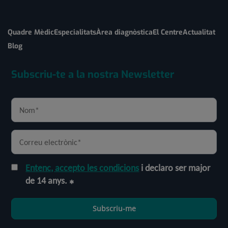
Quadre Mèdic
Especialitats
Àrea diagnòstica
El Centre
Actualitat
Blog
Subscriu-te a la nostra Newsletter
Entenc, accepto les condicions
i declaro ser major
de 14 anys.
Subscriu-me