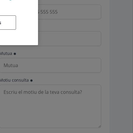
s
Email
Mutua
Motiu consulta