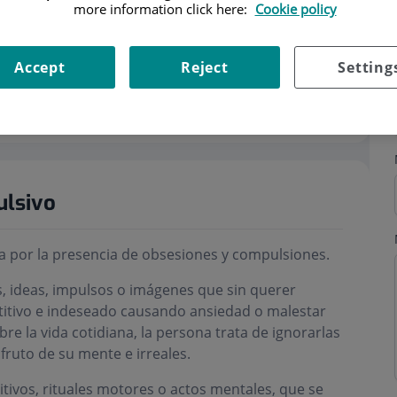
more information click here:
Cookie policy
Accept
Reject
Setting
ri
ulsivo
za por la presencia de obsesiones y compulsiones.
 ideas, impulsos o imágenes que sin querer
titivo e indeseado causando ansiedad o malestar
bre la vida cotidiana, la persona trata de ignorarlas
fruto de su mente e irreales.
ivos, rituales motores o actos mentales, que se