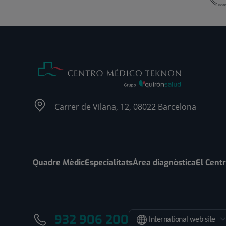
Carrer de Vilana, 12, 08022 Barcelona
Quadre Mèdic
Especialitats
Àrea diagnòstica
El Cent
932 906 200
International web site