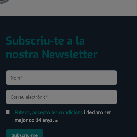
Subscriu-te a la
nostra Newsletter
Entenc, accepto les condicions
i declaro ser
major de 14 anys.
Subscriu-me