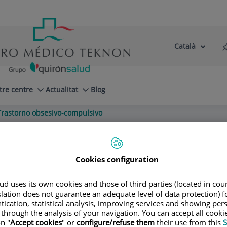
Català
Selector
Llenguatge
d'idioma
Actiu
tre centre
Actualitat
Blog
Trastorno obsesivo-compulsivo
Cookies configuration
d uses its own cookies and those of third parties (located in co
slation does not guarantee an adequate level of data protection) f
tication, statistical analysis, improving services and showing per
A ADULTS
PSIQUIATRIA INFANTIL I ADOLESCENT
 through the analysis of your navigation. You can accept all cooki
n "
Accept cookies
" or
configure/refuse them
their use from this
S