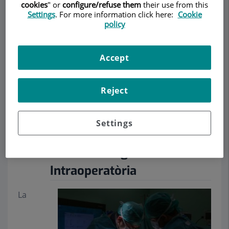
cookies
" or
configure/refuse them
their use from this
BARCELONA - Dr.
Settings
. For more information click here:
Cookie
policy
Roberto Lastra
NEUROCIRURGIA
Accept
Demanar Cita
Reject
Descripció
Serveis
Equip
Contacte
Horari
Settings
Monitorització
Neurofisiològica
Intraoperatòria
La