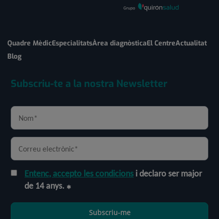
Quadre Mèdic
Especialitats
Àrea diagnòstica
El Centre
Actualitat
Blog
Subscriu-te a la nostra Newsletter
Entenc, accepto les condicions
i declaro ser major
de 14 anys.
Subscriu-me