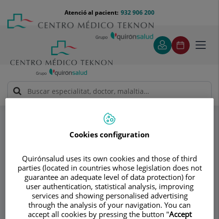
Saltar al contingut
Saltar
Menú
Atenció al pacient:
932 906 200
Select
al
teléfono
d'idi
contingut
cabecera
Toggl
navig
Especialitats
NEUROCLÍNICA QUIRÚRGICA BARCELONA - Dr. Roberto
Lastra
Cookies configuration
Monitorització Neurofisiològica Intraoperatòria
Quirónsalud uses its own cookies and those of third
parties (located in countries whose legislation does not
Consultori
guarantee an adequate level of data protection) for
user authentication, statistical analysis, improving
NEUROCLÍNICA
NQ
services and showing personalised advertising
through the analysis of your navigation. You can
QUIRÚRGICA
accept all cookies by pressing the button "
Accept