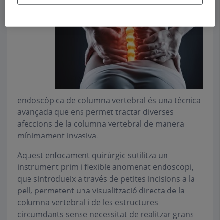
endoscòpica de columna vertebral és una tècnica
avançada que ens permet tractar diverses
afeccions de la columna vertebral de manera
mínimament invasiva.
Aquest enfocament quirúrgic sutilitza un
instrument prim i flexible anomenat endoscopi,
que sintrodueix a través de petites incisions a la
pell, permetent una visualització directa de la
columna vertebral i de les estructures
circumdants sense necessitat de realitzar grans