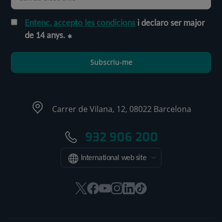
Entenc, accepto les condicions
i declaro ser major
de 14 anys.
Subscriu-me
Carrer de Vilana, 12, 08022 Barcelona
932 906 200
International web site
Aquest
Aquest
Aquest
Aquest
Aquest
Enllaç
enllaç
enllaç
enllaç
enllaç
enllaç
a
s'obrirà
s'obrirà
s'obrirà
s'obrirà
s'obrirà
una