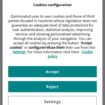
BARCELONA - Dr.
Cookies configuration
Roberto Lastra
Quirónsalud uses its own cookies and those of third
parties (located in countries whose legislation does not
NEUROCIRURGIA
guarantee an adequate level of data protection) for
Demanar Cita
user authentication, statistical analysis, improving
services and showing personalised advertising
through the analysis of your navigation. You can
Descripció
Serveis
Equip
Contacte
Horari
accept all cookies by pressing the button "
Accept
cookies
" or
configure/refuse them
their use from this
Settings
. For more information click here:
Cookie
policy
Cirurgia Endoscòpica de
columna vertebral
Accept
La
cirurgia
Reject
Settings