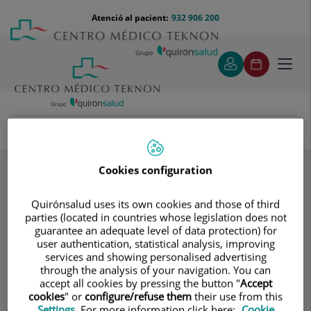
Saltar al contingut
Saltar
Menú
Atenció al pacient:
932 906 200
Select
al
teléfono
d'idi
contingut
cabecera
Toggl
navig
Dr. Juan Muñoz Ortego
Especialitats
Osteoporosis
Cookies configuration
Quirónsalud uses its own cookies and those of third
Consultori
parties (located in countries whose legislation does not
guarantee an adequate level of data protection) for
Dr. Juan Muñoz
user authentication, statistical analysis, improving
services and showing personalised advertising
Ortego
through the analysis of your navigation. You can
accept all cookies by pressing the button "
Accept
REUMATOLOGIA
cookies
" or
configure/refuse them
their use from this
Settings
. For more information click here:
Cookie