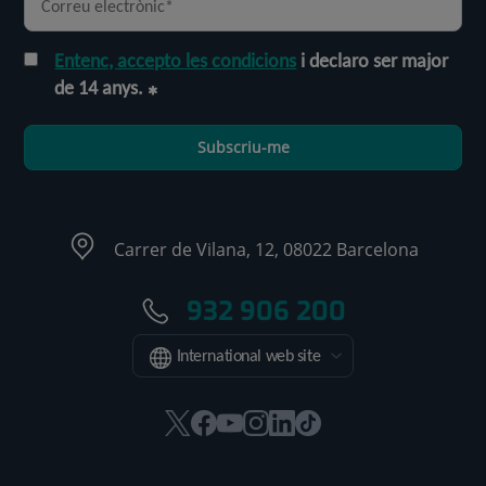
Entenc, accepto les condicions
i declaro ser major
de 14 anys.
Subscriu-me
Carrer de Vilana, 12, 08022 Barcelona
932 906 200
International web site
Aquest
Aquest
Aquest
Aquest
Aquest
Enllaç
enllaç
enllaç
enllaç
enllaç
enllaç
a
s'obrirà
s'obrirà
s'obrirà
s'obrirà
s'obrirà
una