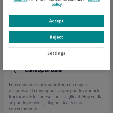
policy
Demanar Cita
Accept
Descripció
Serveis
Equip
Contacte
Dades d'interès
Reject
Horari
Settings
Osteoporosis
Enfermedad silente, sobretodo en mujeres
después de la menopausia, que puede producir
fracturas de los huesos por fragilidad. Hoy en día
se puede prevenir , diagnosticar y tratar
correctamente: