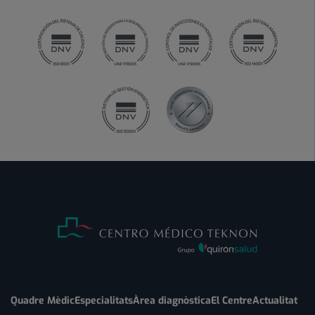
Quadre Mèdic
Especialitats
Àrea diagnòstica
El Centre
Actualitat