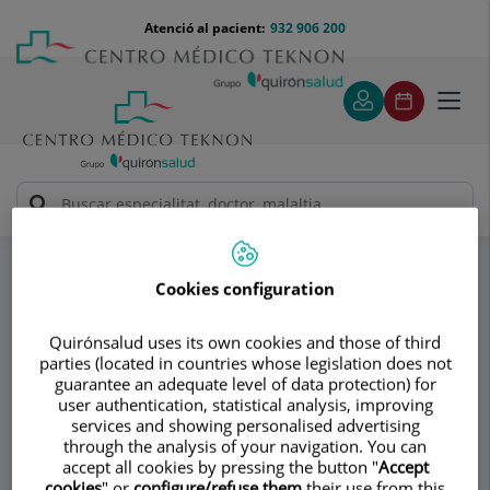
Saltar al contingut
Saltar
Menú
Atenció al pacient:
932 906 200
Select
al
teléfono
d'idi
contingut
cabecera
Toggl
navig
Dr. Juan Muñoz Ortego
Artritis
Especialitats
Cookies configuration
Consultori
Quirónsalud uses its own cookies and those of third
Dr. Juan Muñoz
parties (located in countries whose legislation does not
guarantee an adequate level of data protection) for
Ortego
user authentication, statistical analysis, improving
services and showing personalised advertising
REUMATOLOGIA
through the analysis of your navigation. You can
accept all cookies by pressing the button "
Accept
cookies
" or
configure/refuse them
their use from this