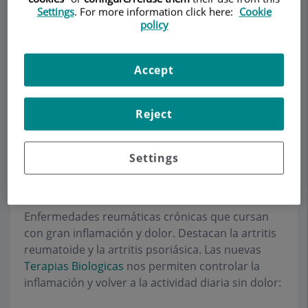
Settings
. For more information click here:
Cookie
policy
Demanar Cita
Accept
Descripció
Serveis
Equip
Contacte
Dades d'interès
Reject
Horari
Settings
Artritis
Enfermedades reumáticas crónicas que cursan
con gran inflamación y dolor. Destacan la artritis
reumatoide y la artritis psoriásica. Las nuevas
Terapias Biologicas
nos permiten controlar la
inflamación y volver a la actividad diaria sin dolor: