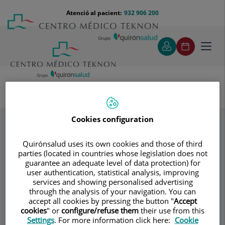
Saltar al contingut
Saltar
Menú
Atenció al pacient:
932 906 200
Select
al
teléfono
d'idi
contingut
cabecera
Toggl
navig
Dr. Laureano Molins López-Rodó
Especialitats
Equipo
Cookies configuration
Quirónsalud uses its own cookies and those of third
parties (located in countries whose legislation does not
Consultori
guarantee an adequate level of data protection) for
user authentication, statistical analysis, improving
Dr. Laureano Molins
services and showing personalised advertising
through the analysis of your navigation. You can
López-Rodó
accept all cookies by pressing the button "
Accept
cookies
" or
configure/refuse them
their use from this
CIRURGIA TORÀCICA
Settings
. For more information click here:
Cookie