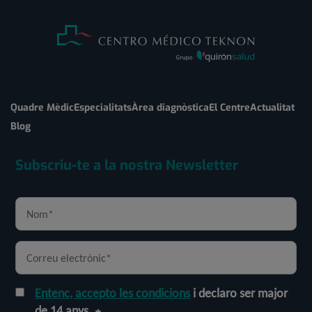
Quadre Mèdic
Especialitats
Àrea diagnòstica
El Centre
Actualitat
Blog
Subscriu-te a la nostra Newsletter
Entenc, accepto les condicions
i declaro ser major
de 14 anys.