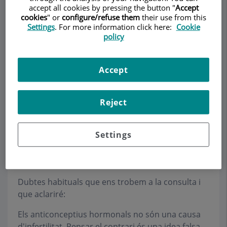
accept all cookies by pressing the button "
Accept
cookies
" or
configure/refuse them
their use from this
Settings
. For more information click here:
Cookie
policy
Demanar Cita
Descripció
Serveis
Equip
Contacte
Dades d'interès
Accept
Horari
Reject
Settings
Anticoncepció i embaràs
Dubtes habituals que ens trobem a la consulta i
que aclariré:
Els anticonceptius hormonals no són una causa
d'infertilitat. Pensar el contrari és una idea falsa.