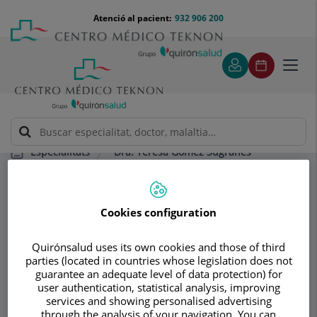
Saltar al contingut
Saltar
Menú
Atenció al pacient:
932 906 200
Select
al
teléfono
d'idi
contingut
cabecera
Toggl
navig
Dra. Teresa Gómez Sugrañes
Especialitats
Anticoncepció i embaràs
Cookies configuration
Consultori
Dra. Teresa Gómez
Quirónsalud uses its own cookies and those of third
parties (located in countries whose legislation does not
Sugrañes
guarantee an adequate level of data protection) for
user authentication, statistical analysis, improving
services and showing personalised advertising
GINECOLOGIA I OBSTETRÍCIA
through the analysis of your navigation. You can