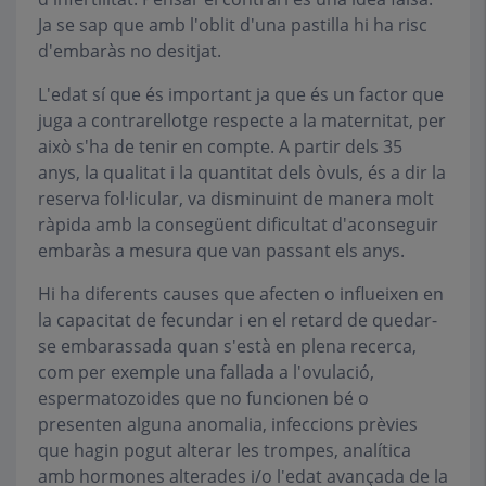
Ja se sap que amb l'oblit d'una pastilla hi ha risc
d'embaràs no desitjat.
L'edat sí que és important ja que és un factor que
juga a contrarellotge respecte a la maternitat, per
això s'ha de tenir en compte. A partir dels 35
anys, la qualitat i la quantitat dels òvuls, és a dir la
reserva fol·licular, va disminuint de manera molt
ràpida amb la consegüent dificultat d'aconseguir
embaràs a mesura que van passant els anys.
Hi ha diferents causes que afecten o influeixen en
la capacitat de fecundar i en el retard de quedar-
se embarassada quan s'està en plena recerca,
com per exemple una fallada a l'ovulació,
espermatozoides que no funcionen bé o
presenten alguna anomalia, infeccions prèvies
que hagin pogut alterar les trompes, analítica
amb hormones alterades i/o l'edat avançada de la