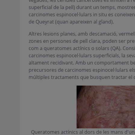
vegades, les cèl·lules canceroses es limiten a l
superficial de la pell) durant un temps, mostr
carcinomes espinocel·lulars in situ es coneixe
de Queyrat (quan apareixen al gland).
Altres lesions planes, amb descamació, vermell
zones en persones de pell clara, poden ser pre
com a queratomes actínics o solars (QA). Cons
carcinomes espinocel·lulars superficials, la se
altament recidivant. Amb un comportament ben
precursores de carcinomes espinocel·lulars els
múltiples tractaments que busquen tractar el c
Queratomes actínics al dors de les mans d'una 