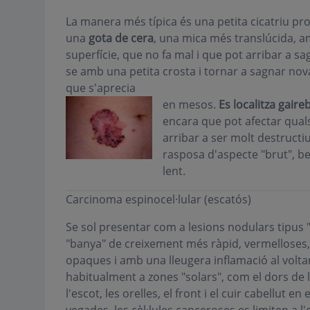
La manera més típica és una petita cicatriu p
una
gota de cera
, una mica més translúcida, a
superfície, que no fa mal i que pot arribar a s
se amb una petita crosta i tornar a sagnar no
que s'aprecia
en mesos.
Es localitza gaire
encara que pot afectar quals
arribar a ser molt destructi
rasposa d'aspecte "brut", b
lent.
Carcinoma espinocel·lular (escatós)
Se sol presentar com a lesions nodulars tipus "
"banya" de creixement més ràpid, vermelloses,
opaques i amb una lleugera inflamació al voltan
habitualment a zones "solars", com el dors de la 
l'escot, les orelles, el front i el cuir cabellut en