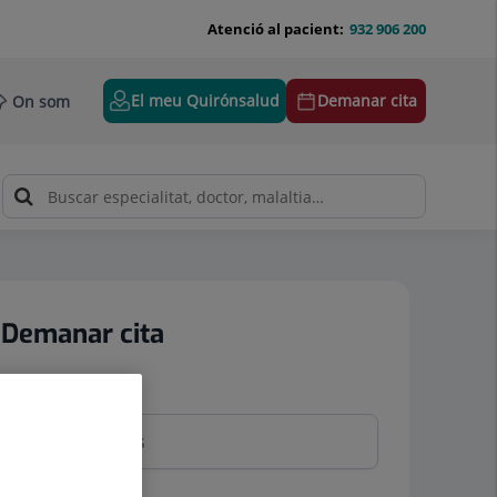
Atenció al pacient:
932 906 200
El meu Quirónsalud
Demanar cita
On som
Demanar cita
Nom i cognoms
Telèfon