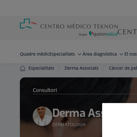
Saltar al contingut
Saltar
Menú
al
teléfono
contingut
cabecera
menuPrincipal
Quadre mèdic
Especialitats
Àrea diagnòstica
El nos
Derma Associats
Càncer de pel
Especialitats
Consultori
Derma Associats
DERMATOLOGIA