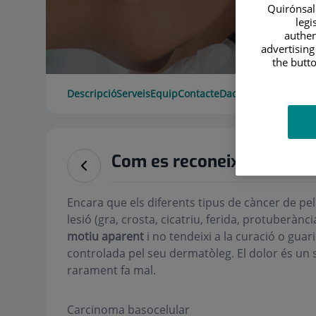
Quirónsalu
legi
authen
advertising
the butto
Descripció
Serveis
Equip
Contacte
Dades d'interès
Hora
Com es reconeix un càncer
Encara que els diferents tipus de càncer de pe
lesió (gra, crosta, cicatriu, ferida, protuberànci
motiu aparent
i no tendeixi a la curació o gua
controlada pel seu dermatòleg. El dolor és un s
rarament fa mal.
Carcinoma basocelular