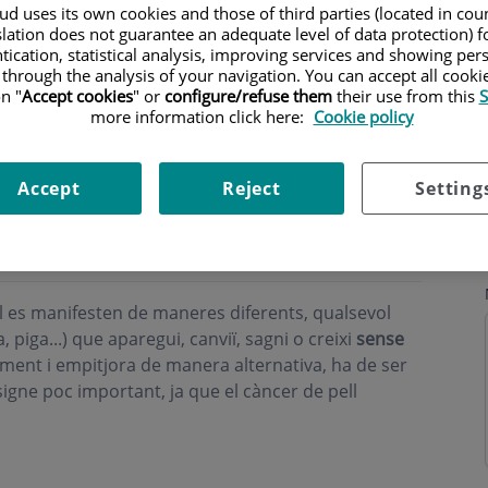
d uses its own cookies and those of third parties (located in co
slation does not guarantee an adequate level of data protection) f
tication, statistical analysis, improving services and showing per
 through the analysis of your navigation. You can accept all cooki
n "
Accept cookies
" or
configure/refuse them
their use from this
S
more information click here:
Cookie policy
ri
Accept
Reject
Setting
 de pell?
ll es manifesten de maneres diferents, qualsevol
a, piga...) que aparegui, canviï, sagni o creixi
sense
riment i empitjora de manera alternativa, ha de ser
igne poc important, ja que el càncer de pell