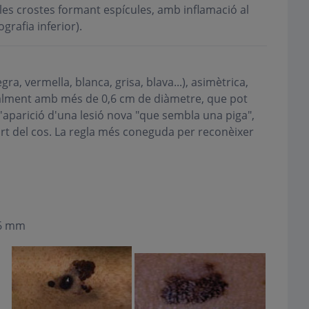
les crostes formant espícules, amb inflamació al
ografia inferior).
, vermella, blanca, grisa, blava...), asimètrica,
ualment amb més de 0,6 cm de diàmetre, que pot
'aparició d'una lesió nova "que sembla una piga",
art del cos. La regla més coneguda per reconèixer
 6 mm