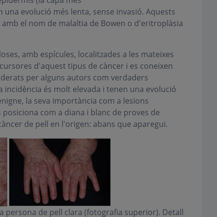
'epidermis (la capa més
en una evolució més lenta, sense invasió. Aquests
n amb el nom de malaltia de Bowen o d'eritroplàsia
oses, amb espícules, localitzades a les mateixes
cursores d'aquest tipus de càncer i es coneixen
iderats per alguns autors com verdaders
va incidència és molt elevada i tenen una evolució
igne, la seva importància com a lesions
 posiciona com a diana i blanc de proves de
àncer de pell en l'origen: abans que aparegui.
persona de pell clara (fotografia superior). Detall