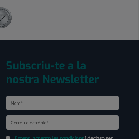
Subscriu-te a la
nostra Newsletter
Entenc, accepto les condicions
i declaro ser