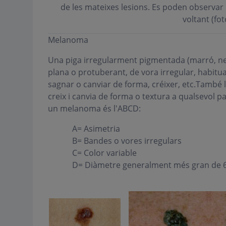
de les mateixes lesions. Es poden observar 
voltant (fot
Melanoma
Una piga irregularment pigmentada (marró, negra
plana o protuberant, de vora irregular, habit
sagnar o canviar de forma, créixer, etc.També l
creix i canvia de forma o textura a qualsevol p
un melanoma és l'ABCD:
A= Asimetria
B= Bandes o vores irregulars
C= Color variable
D= Diàmetre generalment més gran de