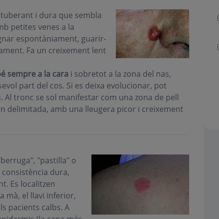
rotuberant i dura que sembla
mb petites venes a la
agnar espontàniament, guarir-
vament. Fa un creixement lent
bé sempre a la cara
i sobretot a la zona del nas,
evol part del cos. Si es deixa evolucionar, pot
u. Al tronc se sol manifestar com una zona de pell
en delimitada, amb una lleugera picor i creixement
berruga", "pastilla" o
 consistència dura,
t. Es localitzen
mà, el llavi inferior,
 els pacients calbs. A