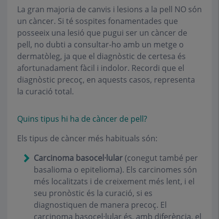
La gran majoria de canvis i lesions a la pell NO són
un càncer. Si té sospites fonamentades que
posseeix una lesió que pugui ser un càncer de
pell, no dubti a consultar-ho amb un metge o
dermatòleg, ja que el diagnòstic de certesa és
afortunadament fàcil i indolor. Recordi que el
diagnòstic precoç, en aquests casos, representa
la curació total.
Quins tipus hi ha de càncer de pell?
Els tipus de càncer més habituals són:
Carcinoma basocel·lular
(conegut també per
basalioma o epitelioma). Els carcinomes són
més localitzats i de creixement més lent, i el
seu pronòstic és la curació, si es
diagnostiquen de manera precoç. El
carcinoma basocel·lular és, amb diferència, el