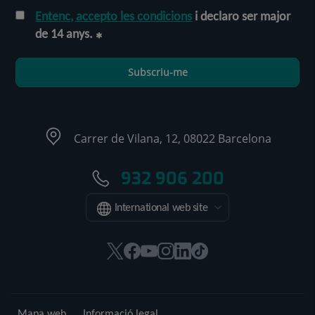
Entenc, accepto les condicions
i declaro ser major
de 14 anys.
Subscriu-me
Carrer de Vilana, 12, 08022 Barcelona
932 906 200
International web site
Aquest
Aquest
Aquest
Aquest
Aquest
Enllaç
enllaç
enllaç
enllaç
enllaç
enllaç
a
s'obrirà
s'obrirà
s'obrirà
s'obrirà
s'obrirà
una
en
en
en
en
en
aplicació
Mapa web
Informació legal