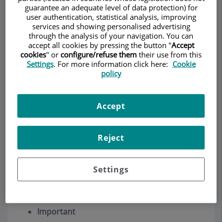
guarantee an adequate level of data protection) for
user authentication, statistical analysis, improving
services and showing personalised advertising
Demanar Cita
through the analysis of your navigation. You can
accept all cookies by pressing the button "
Accept
cookies
" or
configure/refuse them
their use from this
Descripció
Serveis
Equip
Contacte
Dades d'interès
Settings
. For more information click here:
Cookie
policy
Horari
Accept
Càncer de pell
Reject
Actualment, el
càncer de pell
és el més freqüent i
la seva incidència va en augment. Qualsevol
Settings
cèl·lula que forma part de la pell pot créixer
desordenadament i produir un càncer de pell.
Important