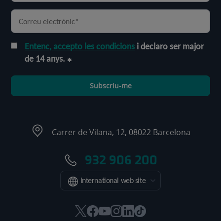
Entenc, accepto les condicions
i declaro ser major
de 14 anys.
Subscriu-me
Carrer de Vilana, 12, 08022 Barcelona
932 906 200
International web site
Aquest
Aquest
Aquest
Aquest
Aquest
Enllaç