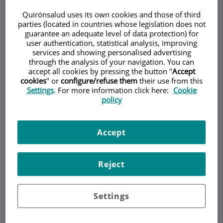
Quirónsalud uses its own cookies and those of third
parties (located in countries whose legislation does not
guarantee an adequate level of data protection) for
Demanar Cita
user authentication, statistical analysis, improving
services and showing personalised advertising
through the analysis of your navigation. You can
Descripció
Serveis
Equip
Contacte
Dades d'interès
accept all cookies by pressing the button "
Accept
cookies
" or
configure/refuse them
their use from this
Settings
. For more information click here:
Cookie
Horari
policy
Accept
Síndrome del túnel carpiano
Reject
El síndrome del túnel carpiano es una
lesión de la
muñeca
provocada por un aumento de la presión
o el pinzamiento de un nervio en esta
Settings
articulación.
El túnel carpiano es un canal por el que pasa el