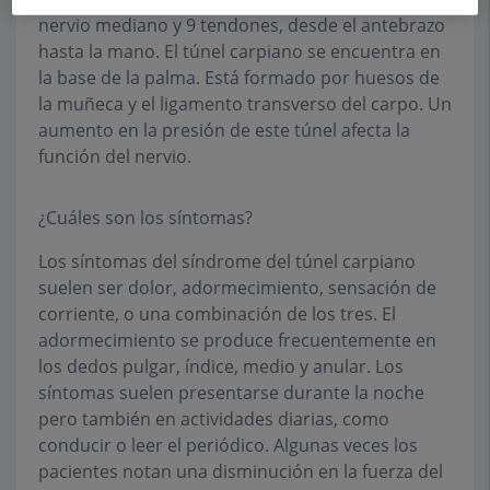
nervio mediano y 9 tendones, desde el antebrazo
hasta la mano. El túnel carpiano se encuentra en
la base de la palma. Está formado por huesos de
la muñeca y el ligamento transverso del carpo. Un
aumento en la presión de este túnel afecta la
función del nervio.
¿Cuáles son los síntomas?
Los síntomas del síndrome del túnel carpiano
suelen ser dolor, adormecimiento, sensación de
corriente, o una combinación de los tres. El
adormecimiento se produce frecuentemente en
los dedos pulgar, índice, medio y anular. Los
síntomas suelen presentarse durante la noche
pero también en actividades diarias, como
conducir o leer el periódico. Algunas veces los
pacientes notan una disminución en la fuerza del