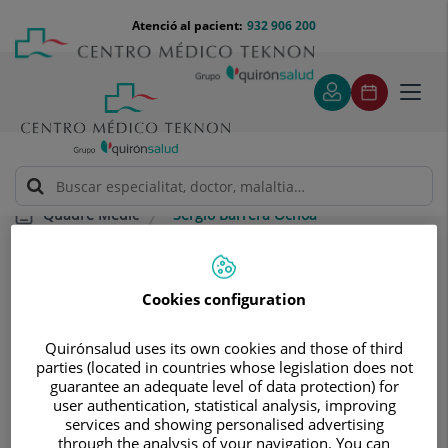
Saltar al contingut
Saltar
Menú
Atenció al pacient:
932 906 200
Select
al
teléfono
d'idi
contingut
cabecera
Toggl
navig
Sergio Barrera Ochoa
Quadre Mèdic
Cookies configuration
Quirónsalud uses its own cookies and those of third
parties (located in countries whose legislation does not
Sergio
Barrera Ochoa
guarantee an adequate level of data protection) for
user authentication, statistical analysis, improving
FACULTATIU ESPECIALISTA CIR. ORTOPÈDICA I
services and showing personalised advertising
TRAUMATOLOGIA
through the analysis of your navigation. You can