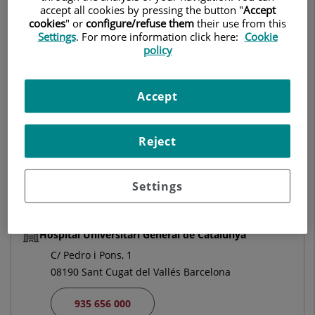
accept all cookies by pressing the button "
Accept
cookies
" or
configure/refuse them
their use from this
CIRURGIA ORTOPÈDICA I TRAUMATOLOGIA
Settings
. For more information click here:
Cookie
policy
Demanar Cita
Accept
Centro Médico Teknon
Reject
C/ Vilana, 12
08022 Barcelona
Settings
932 906 200
Hospital Universitari General de Catalunya
C/ Pedro i Pons, 1
08190 Sant Cugat del Vallés Barcelona
935 656 000