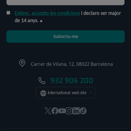
Entenc, accepto les condicions
i declaro ser major
de 14 anys.
Subscriu-me
Carrer de Vilana, 12, 08022 Barcelona
932 906 200
International web site
Aquest
Aquest
Aquest
Aquest
Aquest
Enllaç
enllaç
enllaç
enllaç
enllaç
enllaç
a
s'obrirà
s'obrirà
s'obrirà
s'obrirà
s'obrirà
una