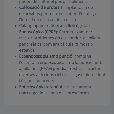
poden dificultar el pas dels aliments.
Col·locació de pròtesis:
Implantació de
dispositius per mantenir obert l'esòfag o
l'intestí en casos d'obstrucció.
Colangiopancreatografia Retrògrada
Endoscòpica (CPRE):
Permet examinar i
tractar problemes en els conductes biliars i
pancreàtics, com ara càlculs, tumors o
estenosi.
Ecoendoscòpia amb punció:
combina
l'ecografia endoscòpica amb la punció amb
agulla fina (PAAF) per diagnosticar i tractar
diverses afeccions del tracte gastrointestinal
i òrgans adjacents.
Enteroscòpia terapèutica:
tractament i
marcatge de lesions de l'intestí prim.