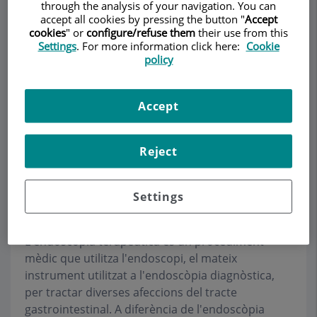
Gastroenterologia i
through the analysis of your navigation. You can
accept all cookies by pressing the button "
Accept
Endoscòpia
cookies
" or
configure/refuse them
their use from this
Settings
. For more information click here:
Cookie
Avançada Teknon
policy
GASTROENTEROLOGIA ADULTS
Demanar Cita
Accept
Descripció
Serveis
Equip
Contacte
Horari
Reject
Settings
Endoscòpia Terapèutica
L'endoscòpia terapèutica és un procediment
mèdic que utilitza l'endoscopi, el mateix
instrument utilitzat a l'endoscòpia diagnòstica,
per tractar diverses afeccions del tracte
gastrointestinal. A diferència de l'endoscòpia