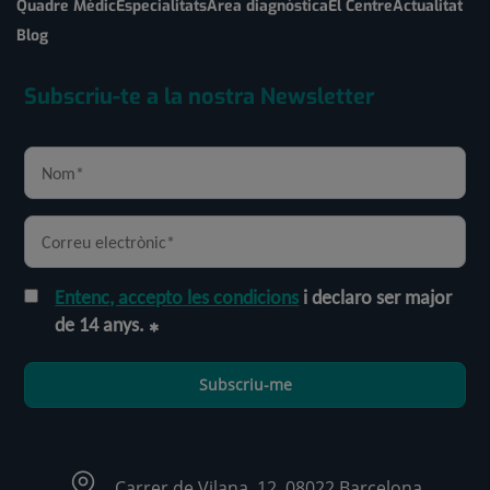
Quadre Mèdic
Especialitats
Àrea diagnòstica
El Centre
Actualitat
Blog
Subscriu-te a la nostra Newsletter
Entenc, accepto les condicions
i declaro ser major
de 14 anys.
Subscriu-me
Carrer de Vilana, 12, 08022 Barcelona