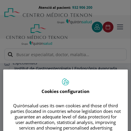
Saltar al contingut
Saltar
Menú
Atenció al pacient:
932 906 200
Select
al
teléfono
d'idi
contingut
cabecera
Toggl
navig
Especialitats
Institut de Gastroenterologia i Endoscòpia Avançada
Teknon
Unitat d'Endoscòpia Digestiva
Endoscòpia Terapèutica
Cookies configuration
Quirónsalud uses its own cookies and those of third
Consultori
parties (located in countries whose legislation does not
guarantee an adequate level of data protection) for
Institut de
user authentication, statistical analysis, improving
Id
services and showing personalised advertising