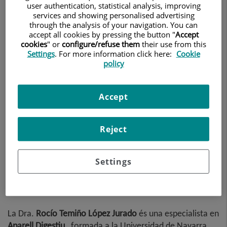
user authentication, statistical analysis, improving
APARELL DIGESTIU
services and showing personalised advertising
through the analysis of your navigation. You can
Demanar Cita
accept all cookies by pressing the button "
Accept
cookies
" or
configure/refuse them
their use from this
Settings
. For more information click here:
Cookie
policy
Centro Médico Teknon
C/ Vilana, 12
Accept
08022 Barcelona
932 906 200
Reject
Settings
Informació General
La Dra.
Rocío
Temiño López Jurado
és una especialista en
Aparell Digestiu
, formada a la Universidad de Navarra,