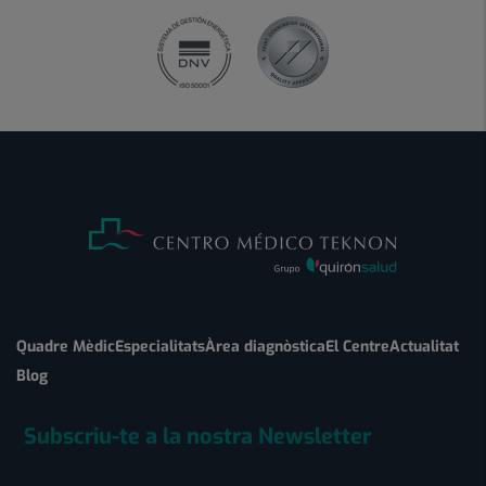
Quadre Mèdic
Especialitats
Àrea diagnòstica
El Centre
Actualitat
Blog
Subscriu-te a la nostra Newsletter