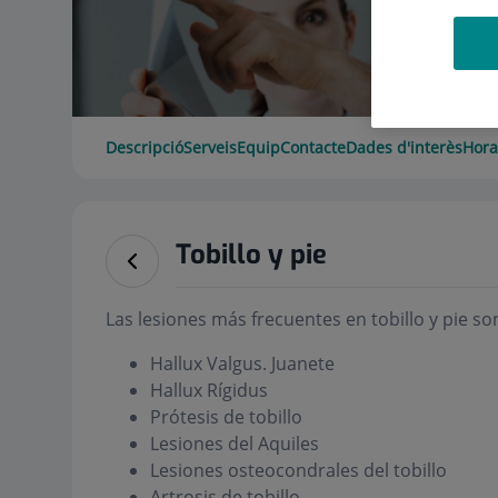
Descripció
Serveis
Equip
Contacte
Dades d'interès
Hora
Tobillo y pie
Las lesiones más frecuentes en tobillo y pie so
Hallux Valgus. Juanete
Hallux Rígidus
Prótesis de tobillo
Lesiones del Aquiles
Lesiones osteocondrales del tobillo
Artrosis de tobillo