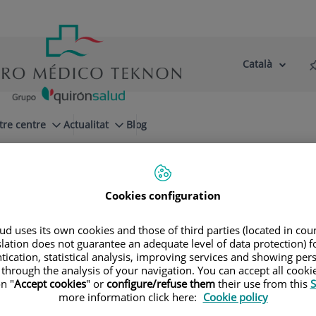
Català
Selector
Llenguatge
d'idioma
Actiu
tre centre
Actualitat
Blog
Cookies configuration
d uses its own cookies and those of third parties (located in co
slation does not guarantee an adequate level of data protection) f
p
tication, statistical analysis, improving services and showing per
 through the analysis of your navigation. You can accept all cooki
n "
Accept cookies
" or
configure/refuse them
their use from this
S
CA ADULTS
MEDICINA ESPORTIVA
more information click here:
Cookie policy