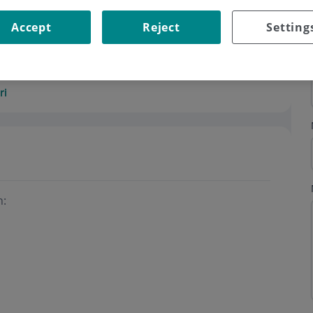
Accept
Reject
Setting
ri
n: