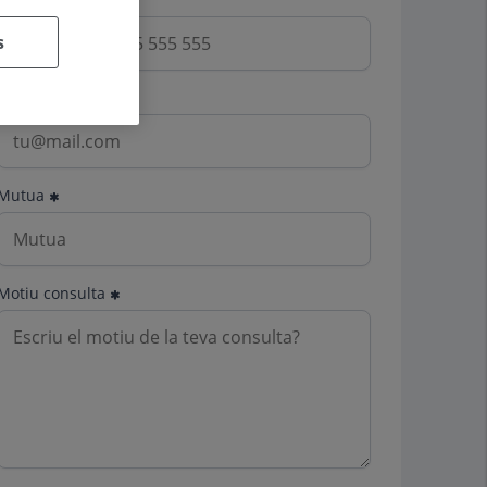
s
Email
Mutua
Motiu consulta