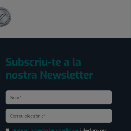
Subscriu-te a la
nostra Newsletter
Entenc, accepto les condicions
i declaro ser