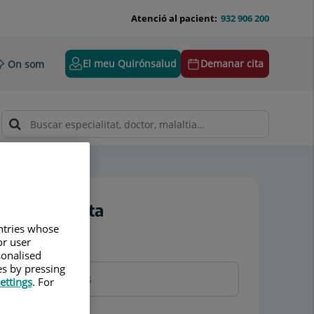
Atenció al pacient:
932 906 200
El meu Quirónsalud
Demanar cita
On som
Demanar cita
untries whose
or user
Nom i cognoms
sonalised
es by pressing
ettings
. For
Telèfon