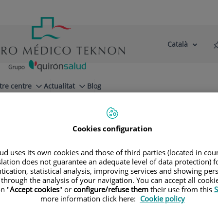
Català
Selector
Llenguatge
d'idioma
Actiu
tre centre
Actualitat
Blog
Cookies configuration
d uses its own cookies and those of third parties (located in co
slation does not guarantee an adequate level of data protection) f
tication, statistical analysis, improving services and showing per
 through the analysis of your navigation. You can accept all cooki
n "
Accept cookies
" or
configure/refuse them
their use from this
S
more information click here:
Cookie policy
Juan Ramón
Amillo Jiménez