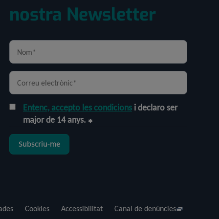
nostra Newsletter
Entenc, accepto les condicions
i declaro ser
major de 14 anys.
Subscriu-me
dades
Cookies
Accessibilitat
Canal de denúncies