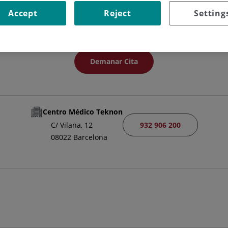
ACULTATIU ESPECIALISTA CIR. ORTOPÈDICA I TRAUMATOLOG
Accept
Reject
Setting
CIRURGIA ORTOPÈDICA I TRAUMATOLOGIA
Demanar Cita
Centro Médico Teknon
932 906 200
C/ Vilana, 12
08022 Barcelona