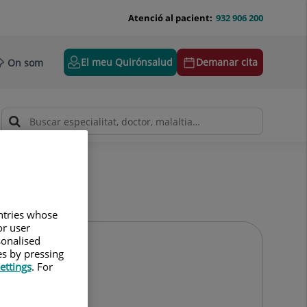
Atenció al pacient:
932 906 200
El meu Quirónsalud
Demanar cita
On som
untries whose
or user
sonalised
es by pressing
ettings
. For