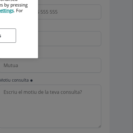
es by pressing
ettings
. For
Email
s
Mutua
Motiu consulta