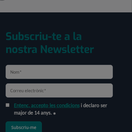
Subscriu-te a la
nostra Newsletter
Entenc, accepto les condicions
i declaro ser
major de 14 anys.
Subscriu-me