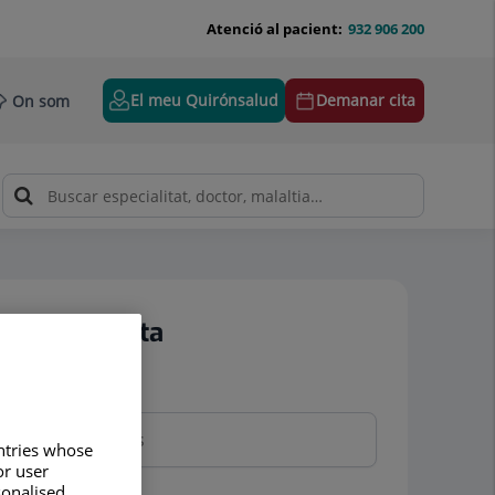
Atenció al pacient:
932 906 200
El meu Quirónsalud
Demanar cita
On som
Demanar cita
Nom i cognoms
untries whose
or user
sonalised
Telèfon