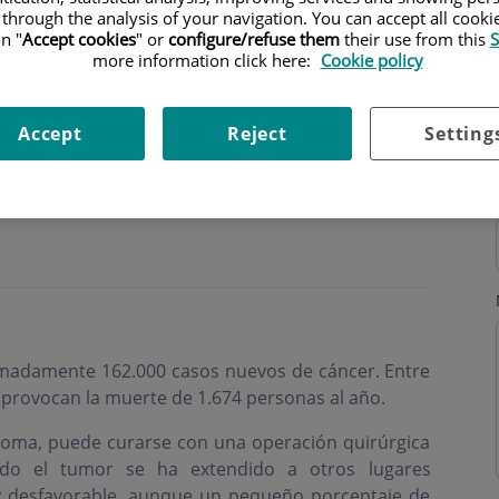
 through the analysis of your navigation. You can accept all cooki
n "
Accept cookies
" or
configure/refuse them
their use from this
S
more information click here:
Cookie policy
Accept
Reject
Setting
ximadamente 162.000 casos nuevos de cáncer. Entre
 provocan la muerte de 1.674 personas al año.
froma, puede curarse con una operación quirúrgica
ndo el tumor se ha extendido a otros lugares
uy desfavorable, aunque un pequeño porcentaje de