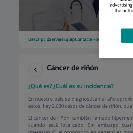
advertising
the butto
Descripció
Serveis
Equip
Contacte
Horari
Cáncer de riñón
¿Qué es? ¿Cuál es su incidencia?
En nuestro país se diagnostican al año apro
estos, hay 2.630 casos de
cáncer de riñón
, que
El cáncer de riñón, también llamado hiperne
cuando está localizado. Sin embargo cua
(metástasis), el pronóstico en general es m