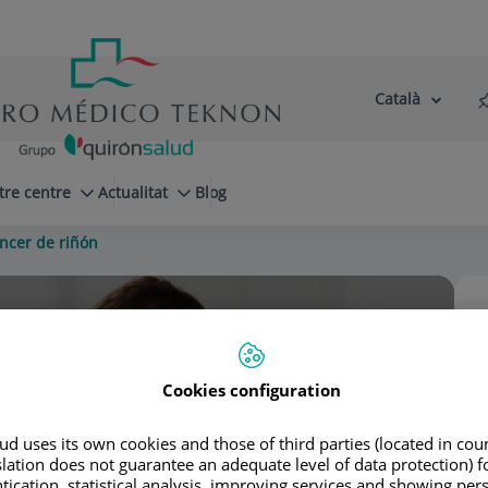
Català
Selector
Llenguatge
d'idioma
Actiu
tre centre
Actualitat
Blog
ncer de riñón
raz Asensio
Cookies configuration
d uses its own cookies and those of third parties (located in co
slation does not guarantee an adequate level of data protection) f
tication, statistical analysis, improving services and showing per