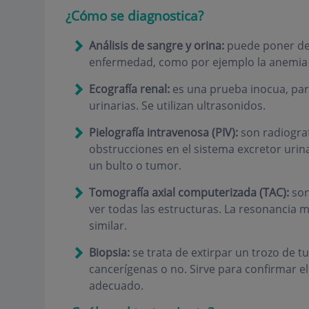
¿Cómo se diagnostica?
Análisis de sangre y orina:
puede poner de 
enfermedad, como por ejemplo la anemia o 
Ecografía renal:
es una prueba inocua, para
urinarias. Se utilizan ultrasonidos.
Pielografía intravenosa (PIV):
son radiograf
obstrucciones en el sistema excretor urinar
un bulto o tumor.
Tomografía axial computerizada (TAC):
son
ver todas las estructuras. La resonancia 
similar.
Biopsia:
se trata de extirpar un trozo de t
cancerígenas o no. Sirve para confirmar e
adecuado.