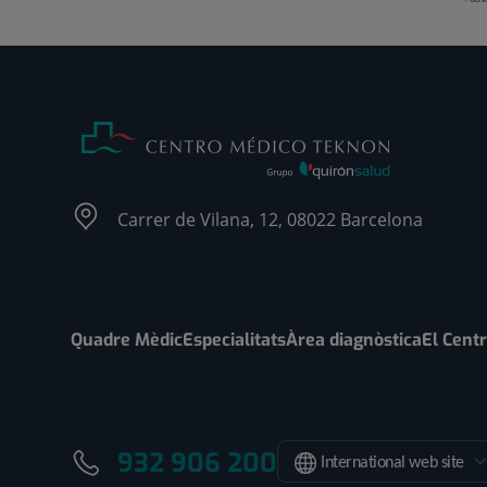
Carrer de Vilana, 12, 08022 Barcelona
Quadre Mèdic
Especialitats
Àrea diagnòstica
El Cent
932 906 200
International web site