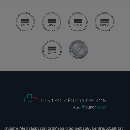
Quadre Mèdic
Especialitats
Àrea diagnòstica
El Centre
Actualitat