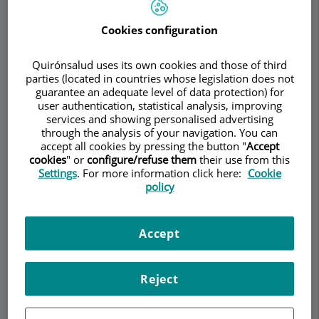
Cookies configuration
Demanar Cita
Quirónsalud uses its own cookies and those of third
parties (located in countries whose legislation does not
Descripció
Serveis
Equip
Contacte
Horari
guarantee an adequate level of data protection) for
user authentication, statistical analysis, improving
services and showing personalised advertising
through the analysis of your navigation. You can
Descripció
accept all cookies by pressing the button "
Accept
cookies
" or
configure/refuse them
their use from this
Settings
. For more information click here:
Cookie
El
Dr. Antonio Alcaraz,
así como su equipo, está
policy
especializado en el diagnóstico y tratamiento
quirúrgico de tumores benignos y malignos de
próstata
,
vejiga
y
riñón
.
Accept
Su grupo ha ido evolucionando con los avances
en las técnicas quirúrgicas, siendo actualmente
Reject
especialistas en
cirugía laparoscópica.
La cirugía
laparoscópica es una técnica quirúrgica que se