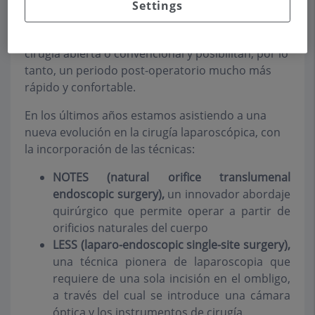
practica a través de pequeñas incisiones. A esta
Settings
técnica se le denomina de mínima invasión, ya
que evita los grandes cortes requeridos por la
cirugía abierta o convencional y posibilitan, por lo
tanto, un periodo post-operatorio mucho más
rápido y confortable.
En los últimos años estamos asistiendo a una
nueva evolución en la cirugía laparoscópica, con
la incorporación de las técnicas:
NOTES (natural orifice translumenal
endoscopic surgery),
un innovador abordaje
quirúrgico que permite operar a partir de
orificios naturales del cuerpo
LESS (laparo-endoscopic single-site surgery),
una técnica pionera de laparoscopia que
requiere de una sola incisión en el ombligo,
a través del cual se introduce una cámara
óptica y los instrumentos de cirugía.