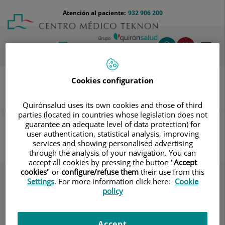
Saltar al contenido
Saltar
Menú
Atención al paciente:
932 906 200
Select
al
teléfono
de
contenido
cabecera
idiom
Toggl
navig
Cookies configuration
Quirónsalud uses its own cookies and those of third
Unidad de Obesidad
Conoce a nuestros Equipos
parties (located in countries whose legislation does not
Psicóloga
guarantee an adequate level of data protection) for
user authentication, statistical analysis, improving
Psicóloga
services and showing personalised advertising
through the analysis of your navigation. You can
accept all cookies by pressing the button "
Accept
cookies
" or
configure/refuse them
their use from this
Settings
. For more information click here:
Cookie
policy
Accept