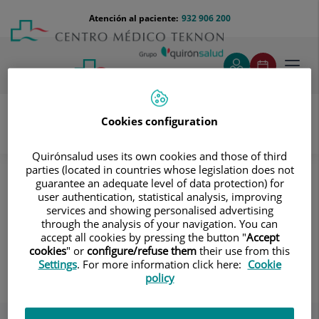
Saltar al contenido
Saltar
Menú
Atención al paciente:
932 906 200
Select
al
teléfono
de
contenido
cabecera
idiom
Toggl
navig
Cookies configuration
Unidad de Obesidad
Conoce a nuestros Equipos
Quirónsalud uses its own cookies and those of third
Neumólogo
parties (located in countries whose legislation does not
guarantee an adequate level of data protection) for
Neumólogo
user authentication, statistical analysis, improving
services and showing personalised advertising
through the analysis of your navigation. You can
accept all cookies by pressing the button "
Accept
cookies
" or
configure/refuse them
their use from this
Settings
. For more information click here:
Cookie
Eduardo Isidoro Loeb Melus
policy