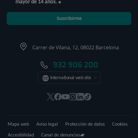
mayor de 14 años.
Suscribirme
Carrer de Vilana, 12, 08022 Barcelona
932 906 200
International web site
Este
Este
Este
Este
Este
Enlace
enlace
enlace
enlace
enlace
enlace
a
se
se
se
se
se
una
abrirá
abrirá
abrirá
abrirá
abrirá
aplicación
Mapa web
Aviso legal
Protección de datos
Cookies
en
en
en
en
en
externa.
una
una
una
una
una
Accesibilidad
Canal de denuncias