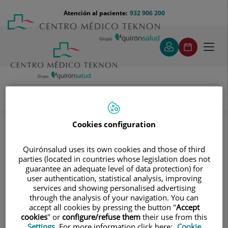
Saltar al contenido
Saltar
Menú
Atención al paciente:
932 906 200
Select
al
teléfono
de
contenido
cabecera
idiom
Toggl
navig
Eduardo Isidoro Loeb Melus
Cuadro médico
Cookies configuration
Quirónsalud uses its own cookies and those of third
parties (located in countries whose legislation does not
guarantee an adequate level of data protection) for
user authentication, statistical analysis, improving
services and showing personalised advertising
Eduardo Isidoro
Loeb Melus
through the analysis of your navigation. You can
accept all cookies by pressing the button "
Accept
JEFE/A SERVICIO
cookies
" or
configure/refuse them
their use from this
Settings
. For more information click here:
Cookie