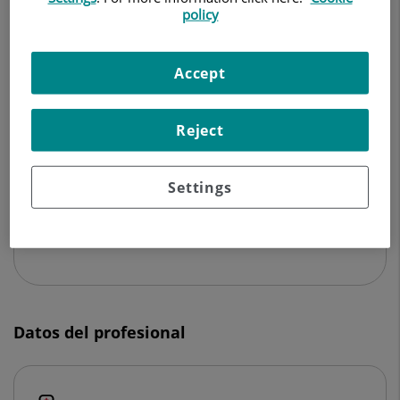
NEUMOLOGÍA
policy
Pedir cita
Accept
Reject
Centro Médico Teknon
C/ Vilana, 12
08022 Barcelona
Settings
932 906 200
Datos del profesional