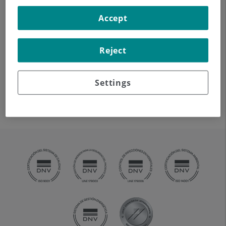
la columna cervical y dorsal
Accept
mediante el empleo de un
campo electromagnético y
ondas de radio (con un
Reject
emisor y un receptor). No
utiliza radiación ionizante.
Settings
Indicaciones: traumatismo, degeneración de la columna,
hernias.