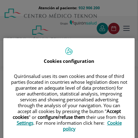
Saltar al contenido
Saltar
Menú
Atención al paciente:
932 906 200
Select
al
teléfono
de
contenido
cabecera
idiom
Toggl
navig
Cookies configuration
Pruebas diagnósticas
Tratamientos y Especialidades
Quirónsalud uses its own cookies and those of third
Diagnóstico por la imagen
Resonancia Magnética
parties (located in countries whose legislation does not
Neurorradiología
RM Columna cervical + dorsal
guarantee an adequate level of data protection) for
user authentication, statistical analysis, improving
RM Columna cervical + dorsal
services and showing personalised advertising
through the analysis of your navigation. You can
accept all cookies by pressing the button "
Accept
Prueba diagnóstica no
cookies
" or
configure/refuse them
their use from this
invasiva que consiste en la
Settings
. For more information click here:
Cookie
policy
obtención de imágenes de
alta definición anatómica de