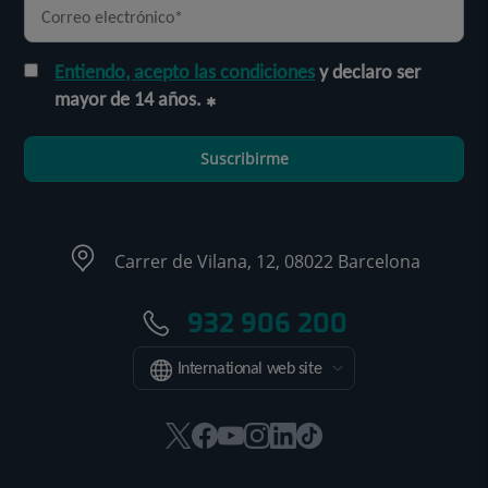
Entiendo, acepto las condiciones
y declaro ser
mayor de 14 años.
Suscribirme
Carrer de Vilana, 12, 08022 Barcelona
932 906 200
International web site
Este
Este
Este
Este
Este
Enlace
enlace
enlace
enlace
enlace
enlace
a
se
se
se
se
se
una