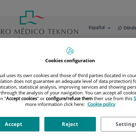
Español
Dónde
Selector
Idioma
de
Activo
idioma
estro Centro
Actualidad
Blog
Cookies configuration
ialidades
Diagnóstico por la imagen
Resonancia Magnétic
d uses its own cookies and those of third parties (located in co
slation does not guarantee an adequate level of data protection) f
idades inferiores
tication, statistical analysis, improving services and showing per
 through the analysis of your navigation. You can accept all cooki
n "
Accept cookies
" or
configure/refuse them
their use from this
S
tudio de la arteria aorta abdominal, obteniendo imágenes de a
more information click here:
Cookie policy
gnético y ondas de radio (con un emisor y un receptor). Es i
 embargo, no utiliza radiación ionizante. La calidad de las im
Accept
Reject
Setting
dicado en aquellos pacientes en los que hay sospecha de enfe
vascular de ambas extremidades como mapa vascular antes de