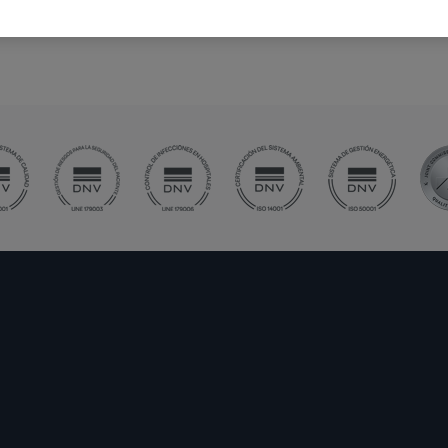
uirúrgico en pacientes con lesiones óseas o musculares que r