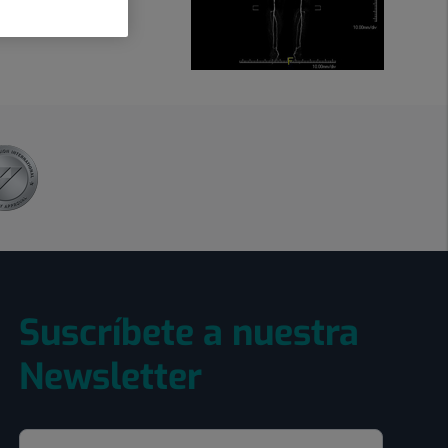
equieran cirugía…
Suscríbete a nuestra
Newsletter