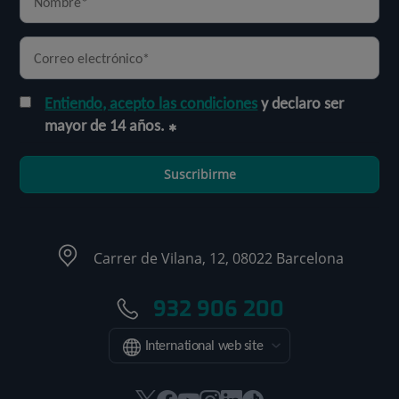
Entiendo, acepto las condiciones
y declaro ser
mayor de 14 años.
Suscribirme
Carrer de Vilana, 12, 08022 Barcelona
932 906 200
International web site
Este
Este
Este
Este
Este
Enlace