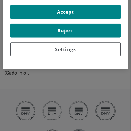
todo el cuerpo mediante el
Accept
empleo de un campo
electromagnético y ondas
de radio (con un emisor y un
Reject
receptor). No utiliza
radiación ionizante. Es una prueba muy importante en la
Settings
búsqueda de metástasis en pacientes con neoplasia
conocida. No requiere preparación previa. No es
necesario el empleo de contraste paramagnético
(Gadolinio).