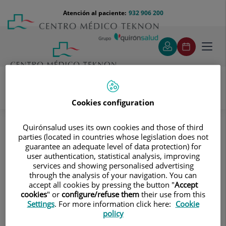
Saltar al contenido
Saltar
Menú
Atención al paciente:
932 906 200
Select
al
teléfono
de
contenido
cabecera
idiom
Toggl
navig
Cookies configuration
Pruebas diagnósticas
Tratamientos y Especialidades
Quirónsalud uses its own cookies and those of third
Diagnóstico por la imagen
Resonancia Magnética
parties (located in countries whose legislation does not
Abdomen y pelvis
RM Cuerpo entero (Total body)
guarantee an adequate level of data protection) for
user authentication, statistical analysis, improving
RM Cuerpo entero (Total body)
services and showing personalised advertising
through the analysis of your navigation. You can
accept all cookies by pressing the button "
Accept
Prueba diagnóstica no
cookies
" or
configure/refuse them
their use from this
invasiva que consiste en la
Settings
. For more information click here:
Cookie
obtención de imágenes de
policy
alta definición anatómica de