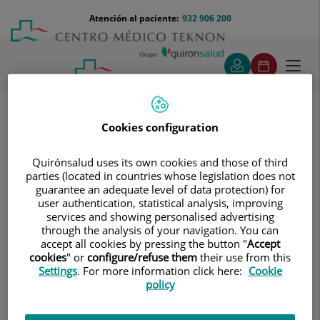
Saltar al contenido
Saltar
Menú
Atención al paciente:
932 906 200
Select
al
teléfono
de
contenido
cabecera
idiom
Toggl
navig
Cookies configuration
Pruebas diagnósticas
Quirónsalud uses its own cookies and those of third
Tratamientos y Especialidades
parties (located in countries whose legislation does not
Diagnóstico por la imagen
Ecografía
guarantee an adequate level of data protection) for
Partes blandas ("Small parts")
Tiroides
user authentication, statistical analysis, improving
services and showing personalised advertising
Tiroides
through the analysis of your navigation. You can
accept all cookies by pressing the button "
Accept
cookies
" or
configure/refuse them
their use from this
Técnica ultrasonográfica, no invasiva, utilizada para
Settings
. For more information click here:
Cookie
valorar el tamaño, morfología y la ecoestructura de la
policy
glándula tiroidea y la detección de nódulos y procesos
inflamatorios.