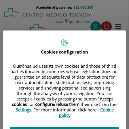
Saltar al contenido
Saltar
Menú
Atención al paciente:
932 906 200
Select
al
teléfono
de
contenido
cabecera
idiom
Toggl
navig
Cookies configuration
Pruebas diagnósticas
Quirónsalud uses its own cookies and those of third
Tratamientos y Especialidades
parties (located in countries whose legislation does not
Diagnóstico por la imagen
Ecografía
guarantee an adequate level of data protection) for
Intervencionista
Biopsia de vacío
user authentication, statistical analysis, improving
services and showing personalised advertising
Biopsia de vacío
through the analysis of your navigation. You can
accept all cookies by pressing the button "
Accept
cookies
" or
configure/refuse them
their use from this
Biopsia asistida por vacío: Es el procedimiento por el cual
Settings
. For more information click here:
Cookie
se extrae mediante control radiológico y bajo anestesia
policy
local una muestra de tejido mamario para ser analizada.
Está indicada para diversos tipos de lesiones mamarias