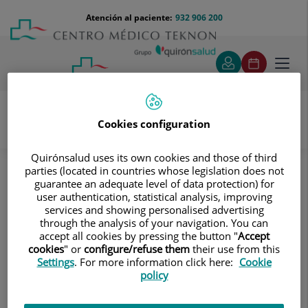
Saltar al contenido
Saltar
Menú
Atención al paciente:
932 906 200
Select
al
teléfono
de
contenido
cabecera
idiom
Toggl
navig
Cookies configuration
Pruebas diagnósticas
Quirónsalud uses its own cookies and those of third
Tratamientos y Especialidades
parties (located in countries whose legislation does not
Diagnóstico por la imagen
Ecografía
Abdominal
guarantee an adequate level of data protection) for
Vésico prostática transrectal
user authentication, statistical analysis, improving
services and showing personalised advertising
Vésico prostática transrectal
through the analysis of your navigation. You can
accept all cookies by pressing the button "
Accept
cookies
" or
configure/refuse them
their use from this
Técnica ultrasonográfica de la próstata y vesículas
Settings
. For more information click here:
Cookie
seminales que se realiza a a través del recto,
policy
obteniéndose imágenes desde diferentes planos que
permiten valorar la morfología, el tamaño y la