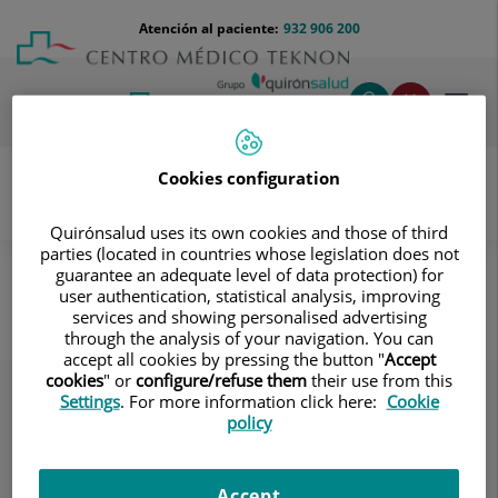
Saltar al contenido
Saltar
Menú
Atención al paciente:
932 906 200
Select
al
teléfono
de
contenido
cabecera
idiom
Toggl
navig
Cookies configuration
Quirónsalud uses its own cookies and those of third
Oncología
Conoce a nuestros Equipos
parties (located in countries whose legislation does not
Cirugía Oncológica
guarantee an adequate level of data protection) for
user authentication, statistical analysis, improving
Cirugía Oncológica
services and showing personalised advertising
through the analysis of your navigation. You can
accept all cookies by pressing the button "
Accept
cookies
" or
configure/refuse them
their use from this
Settings
. For more information click here:
Cookie
policy
Accept