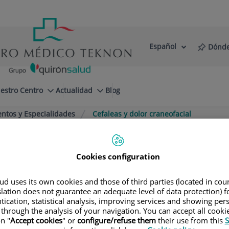
Español
Dónde
Selector
Idioma
de
Activo
idioma
estro Centro
Actualidad
Blog
ntos y Especialidades
Cefaleas y dolor craneofacial
cial
Cookies configuration
d uses its own cookies and those of third parties (located in co
slation does not guarantee an adequate level of data protection) f
tication, statistical analysis, improving services and showing per
 through the analysis of your navigation. You can accept all cooki
n "
Accept cookies
" or
configure/refuse them
their use from this
S