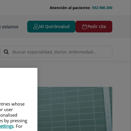
Atención al paciente:
932 906 200
Mi Quirónsalud
Pedir cita
 estamos
untries whose
or user
sonalised
es by pressing
ettings
. For