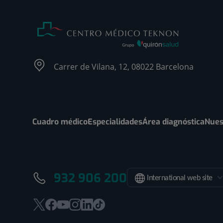
Carrer de Vilana, 12, 08022 Barcelona
Cuadro médico
Especialidades
Área diagnóstica
Nues
932 906 200
International web site
Este
Este
Este
Este
Este
Enlace