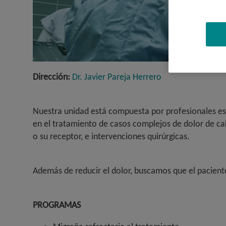
Dirección:
Dr. Javier Pareja Herrero
Nuestra unidad está compuesta por profesionales es
en el tratamiento de casos complejos de dolor de ca
o su receptor, e intervenciones quirúrgicas.
Además de reducir el dolor, buscamos que el paciente
PROGRAMAS