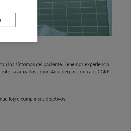
s
on los síntomas del paciente. Tenemos experiencia
amientos avanzados como Anticuerpos contra el CGRP
 que logre cumplir sus objetivos.