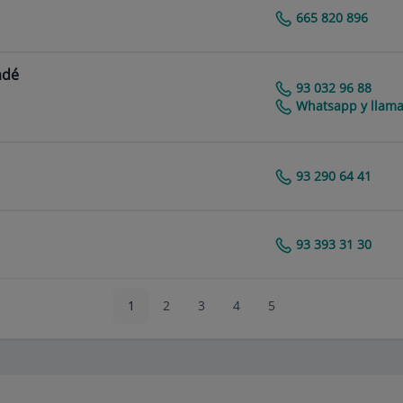
665 820 896
Centro Médico Teknon
adé
93 032 96 88
Centro Médico Teknon
Whatsapp y llama
93 290 64 41
Centro Médico Teknon
93 393 31 30
Centro Médico Teknon
1
2
3
4
5