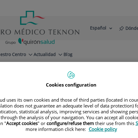
Español
Dónde
Selector
Idioma
de
Activo
idioma
estro Centro
Actualidad
Blog
Cookies configuration
d uses its own cookies and those of third parties (located in co
slation does not guarantee an adequate level of data protection) f
Especialidades
tication, statistical analysis, improving services and showing per
 through the analysis of your navigation. You can accept all cooki
n "
Accept cookies
" or
configure/refuse them
their use from this
S
a tu próxima cita con nuestros mejores especial
more information click here:
Cookie policy