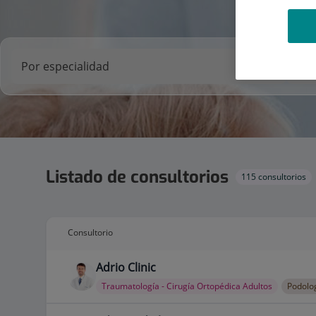
Listado de consultorios
115 consultorios
Consultorio
Adrio Clinic
Traumatología - Cirugía Ortopédica Adultos
Podolo