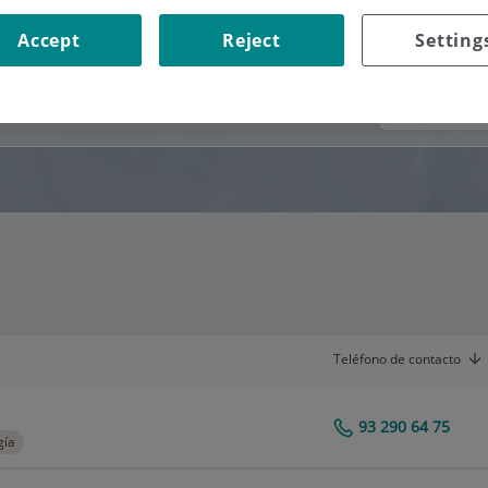
Accept
Reject
Setting
Consultorio
Teléfono de contacto
93 290 64 75
Centro Médico Teknon
gía