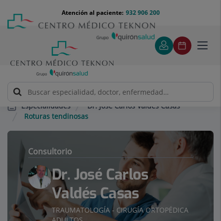
Saltar al contenido
Saltar
Menú
Atención al paciente:
932 906 200
Select
al
teléfono
de
contenido
cabecera
idiom
Toggl
navig
Dr. José Carlos Valdés Casas
Especialidades
Roturas tendinosas
Consultorio
Dr. José Carlos
Valdés Casas
TRAUMATOLOGÍA - CIRUGÍA ORTOPÉDICA
ADULTOS