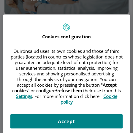
Pedir cita
Cookies configuration
Descripción
Servicios
Equipo
Contacto
Horario
Quirónsalud uses its own cookies and those of third
parties (located in countries whose legislation does not
guarantee an adequate level of data protection) for
Roturas tendinosas
user authentication, statistical analysis, improving
services and showing personalised advertising
through the analysis of your navigation. You can
El manguito de rotadores es un conjunto de
accept all cookies by pressing the button "
Accept
cuatro tendones que a modo de cofia envuelven
cookies
" or
configure/refuse them
their use from this
Settings
. For more information click here:
Cookie
la cabeza del húmero. El supraespinoso es el
policy
tendón superior que se desliza debajo del
acromion y que con mayor frecuencia sufre
lesiones. La bolsa subacromial es un saco de
Accept
tejido blando con líquido sinovial que sirve para
mejorar el deslizamiento de los tendones bajo el