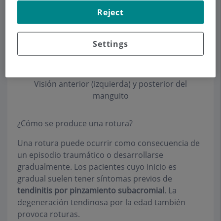
arco acromial al elevar el brazo.
Reject
Settings
Visión anterior (izquierda) y posterior del
manguito
¿Cómo se produce una rotura?
Una rotura puede ocurrir como consecuencia de
un episodio traumático o desarrollarse
gradualmente. Los pacientes cuyo inicio es
gradual suelen tener síntomas previos de
tendinitis por pinzamiento subacromial
. La
degeneración tendinosa por la edad también
provoca roturas.