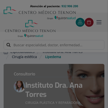
Saltar al contenido
Saltar
Menú
Atención al paciente:
932 906 200
Select
al
teléfono
de
contenido
cabecera
idiom
Toggl
navig
Instituto Dra. Ana Torres
Especialidades
Cirugía estética
Lipedema
Consultorio
Instituto Dra. Ana
Torres
CIRUGÍA PLÁSTICA Y REPARADORA