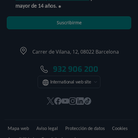
mayor de 14 años.
Suscribirme
Carrer de Vilana, 12, 08022 Barcelona
932 906 200
International web site
Este
Este
Este
Este
Este
Enlace
enlace
enlace
enlace
enlace
enlace
a
se
se
se
se
se
una
abrirá
abrirá
abrirá
abrirá
abrirá
aplicación
Mapa web
Aviso legal
Protección de datos
Cookies
en
en
en
en
en
externa.