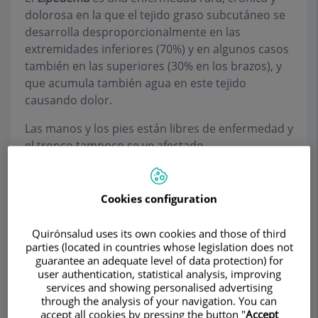
dolorosa en la que el tejido graso subcutáneo se
desarrolla desproporcionalmente en las
extremidades inferiores (70%) y en algunos casos
también en las superiores (30% en los brazos), y
que acumula también agua en este tejido
causando dolor.
Las manos y los pies están libres de enfermedad y
el tronco tampoco se ve afectado.
Cookies configuration
Quirónsalud uses its own cookies and those of third
parties (located in countries whose legislation does not
guarantee an adequate level of data protection) for
user authentication, statistical analysis, improving
services and showing personalised advertising
through the analysis of your navigation. You can
accept all cookies by pressing the button "
Accept