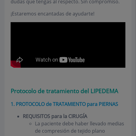
dudas que tengas al respecto. Sin compromiso.
¡Estaremos encantadas de ayudarte!
Protocolo de tratamiento del LIPEDEMA
1. PROTOCOLO de TRATAMIENTO para PIERNAS
REQUISITOS para la CIRUGÍA
La paciente debe haber llevado medias
de compresión de tejido plano