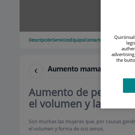
Quirónsalu
Descripción
Servicios
Equipo
Contacto
Datos de interé
legi
authen
advertising
the butto
Aumento mamario
Aumento de pecho med
el volumen y la forma
Son muchas las mujeres que, por causas genéti
el volumen y forma de sus senos.