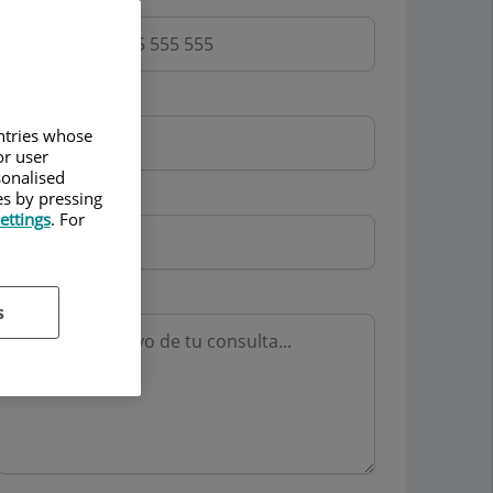
Email
untries whose
or user
sonalised
Mutua
es by pressing
ettings
. For
Motivo consulta
s