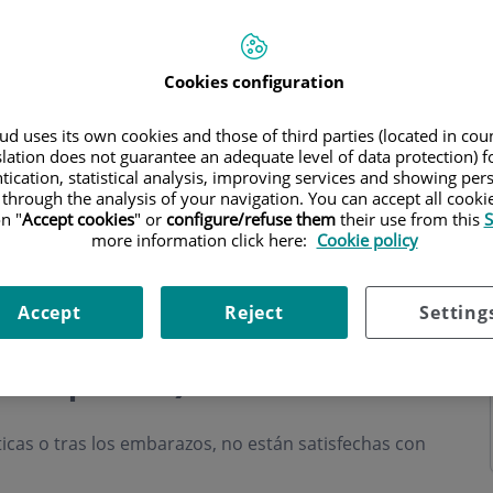
Cookies configuration
d uses its own cookies and those of third parties (located in co
s
Horario
slation does not guarantee an adequate level of data protection) f
tication, statistical analysis, improving services and showing per
 through the analysis of your navigation. You can accept all cooki
n "
Accept cookies
" or
configure/refuse them
their use from this
S
more information click here:
Cookie policy
Accept
Reject
Setting
iante prótesis (Mejora
 del pecho)
cas o tras los embarazos, no están satisfechas con