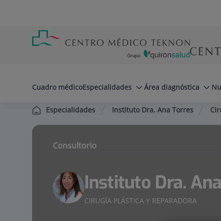
Saltar al contenido
Saltar
Menú
al
teléfono
contenido
cabecera
menuPrincipal
Cuadro médico
Especialidades
Área diagnóstica
Nu
Instituto Dra. Ana Torres
Cir
Especialidades
Consultorio
Instituto Dra. An
CIRUGÍA PLÁSTICA Y REPARADORA