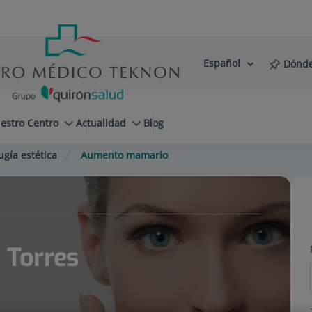
Español
Dónde
Selector
Idioma
de
Activo
idioma
estro Centro
Actualidad
Blog
ugía estética
Aumento mamario
a Torres