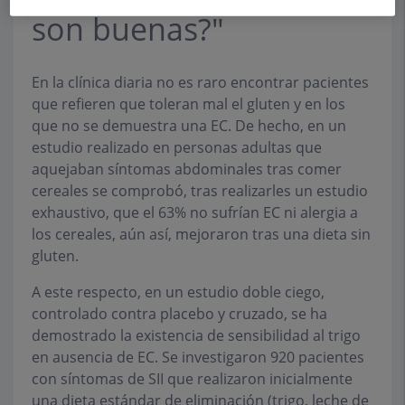
son buenas?"
En la clínica diaria no es raro encontrar pacientes
que refieren que toleran mal el gluten y en los
que no se demuestra una EC. De hecho, en un
estudio realizado en personas adultas que
aquejaban síntomas abdominales tras comer
cereales se comprobó, tras realizarles un estudio
exhaustivo, que el 63% no sufrían EC ni alergia a
los cereales, aún así, mejoraron tras una dieta sin
gluten.
A este respecto, en un estudio doble ciego,
controlado contra placebo y cruzado, se ha
demostrado la existencia de sensibilidad al trigo
en ausencia de EC. Se investigaron 920 pacientes
con síntomas de SII que realizaron inicialmente
una dieta estándar de eliminación (trigo, leche de