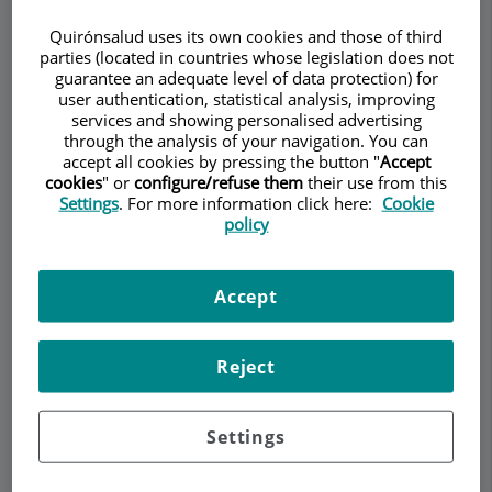
Digestivo
Quirónsalud uses its own cookies and those of third
GASTROENTEROLOGÍA ADULTOS
parties (located in countries whose legislation does not
guarantee an adequate level of data protection) for
user authentication, statistical analysis, improving
services and showing personalised advertising
through the analysis of your navigation. You can
Pedir cita
accept all cookies by pressing the button "
Accept
cookies
" or
configure/refuse them
their use from this
Settings
. For more information click here:
Cookie
Descripción
Servicios
Equipo
Contacto
Datos de interés
policy
Horario
Accept
Reject
Intolerancia al gluten sin
ser celíaco
Settings
"¿Las penas con pan