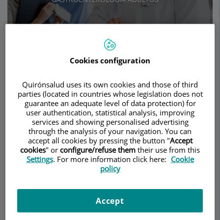
Pedir cita
Cookies configuration
Descripción
Servicios
Equipo
Contacto
Datos de interés
Quirónsalud uses its own cookies and those of third
parties (located in countries whose legislation does not
guarantee an adequate level of data protection) for
Horario
user authentication, statistical analysis, improving
services and showing personalised advertising
through the analysis of your navigation. You can
accept all cookies by pressing the button "
Accept
Síndrome del intestino
cookies
" or
configure/refuse them
their use from this
Settings
. For more information click here:
Cookie
irritable
policy
(Colon irritable): ¿Cuál
Accept
es su incidencia?