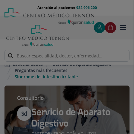
Saltar al contenido
Saltar
Menú
Atención al paciente:
932 906 200
Select
al
teléfono
de
contenido
cabecera
idiom
Toggl
navig
Servicio de Aparato Digestivo
Especialidades
Preguntas más frecuentes
Síndrome del intestino irritable
Consultorio
Servicio de Aparato
Sd
Digestivo
GASTROENTEROLOGÍA ADULTOS