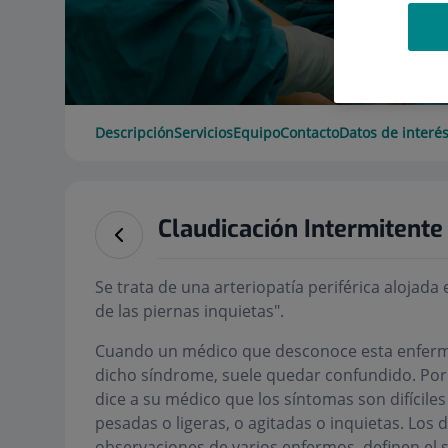
Descripción
Servicios
Equipo
Contacto
Datos de interé
Claudicación Intermitente
Se trata de una arteriopatía periférica alojad
de las piernas inquietas".
Cuando un médico que desconoce esta enferm
dicho síndrome, suele quedar confundido. Por
dice a su médico que los síntomas son difíciles
pesadas o ligeras, o agitadas o inquietas. Los 
observaciones de varios enfermos, definen el