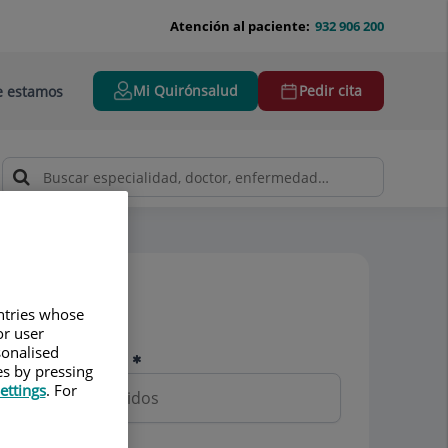
Atención al paciente:
932 906 200
Mi Quirónsalud
Pedir cita
 estamos
Pedir cita
untries whose
or user
sonalised
Nombre y apellidos
es by pressing
ettings
. For
Teléfono