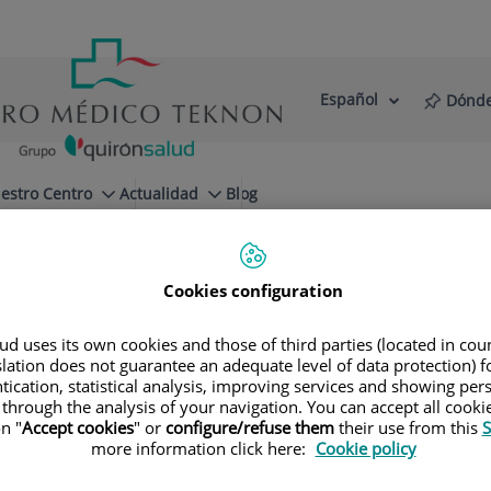
Español
Dónde
Selector
Idioma
de
Activo
idioma
estro Centro
Actualidad
Blog
Principales patologías
Claudicación Intermitente
Cookies configuration
d uses its own cookies and those of third parties (located in co
slation does not guarantee an adequate level of data protection) f
tication, statistical analysis, improving services and showing per
so Riambau
 through the analysis of your navigation. You can accept all cooki
n "
Accept cookies
" or
configure/refuse them
their use from this
S
more information click here:
Cookie policy