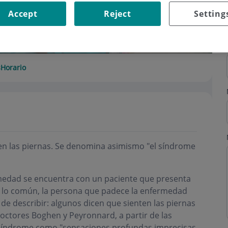
Accept
Reject
Setting
s
Horario
a en las piernas. Se denomina asimismo "el síndrome
edad se encuentra con un paciente que presenta
 lo común, la persona que padece la enfermedad
 de describir: algunos dicen que sienten las piernas
doctores Boghen y Peyronnard, a partir de las
 síndrome como "sensaciones profundas imprecisas