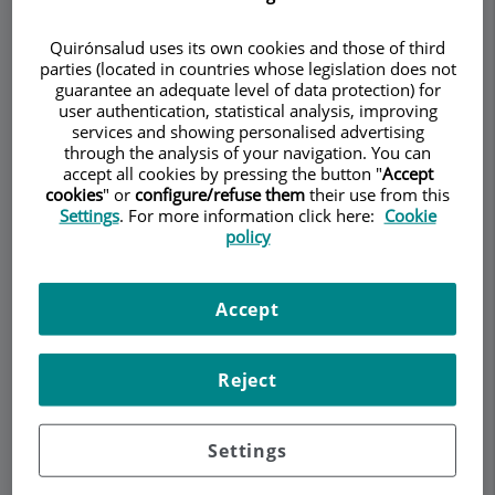
REUMATOLOGÍA
Quirónsalud uses its own cookies and those of third
parties (located in countries whose legislation does not
guarantee an adequate level of data protection) for
user authentication, statistical analysis, improving
services and showing personalised advertising
Pedir cita
through the analysis of your navigation. You can
accept all cookies by pressing the button "
Accept
cookies
" or
configure/refuse them
their use from this
Descripción
Servicios
Equipo
Contacto
Datos de interés
Settings
. For more information click here:
Cookie
policy
Horario
Accept
¿Qué es la artritis viral?
Reject
¿Qué virus pueden
causarlo? ¿Cómo suele
Settings
evolucionar? ¿Cuál es el