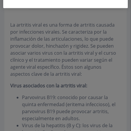
tratamiento?
La artritis viral es una forma de artritis causada
por infecciones virales. Se caracteriza por la
inflamación de las articulaciones, lo que puede
provocar dolor, hinchazón y rigidez. Se pueden
asociar varios virus con la artritis viral y el curso
clínico y el tratamiento pueden variar según el
agente viral específico. Éstos son algunos
aspectos clave de la artritis viral:
Virus asociados con la artritis viral:
Parvovirus B19: conocido por causar la
quinta enfermedad (eritema infeccioso), el
parvovirus B19 puede provocar artritis,
especialmente en adultos.
Virus de la hepatitis (B y C): los virus de la