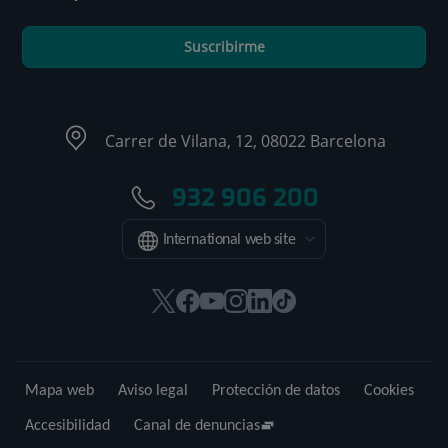
Suscribirme
Carrer de Vilana, 12, 08022 Barcelona
932 906 200
International web site
Este
Este
Este
Este
Este
Enlace
enlace
enlace
enlace
enlace
enlace
a
se
se
se
se
se
una
abrirá
abrirá
abrirá
abrirá
abrirá
aplicación
Mapa web
Aviso legal
Protección de datos
Cookies
en
en
en
en
en
externa.
una
una
una
una
una
Accesibilidad
Canal de denuncias