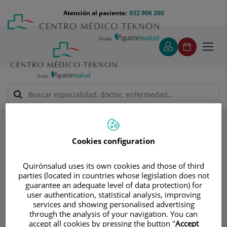
Saltar al contenido
Saltar
Menú
Atención al paciente:
932 906 200
Select
al
teléfono
de
contenido
cabecera
idiom
Toggl
navig
AV Medical Group
Traumatología
Especialidades
Lesiones más frecuentes en Traumatología deportiva
Fracturas de la cadera
Cookies configuration
Quirónsalud uses its own cookies and those of third
Consultorio
parties (located in countries whose legislation does not
guarantee an adequate level of data protection) for
AV Medical Group
user authentication, statistical analysis, improving
services and showing personalised advertising
TRAUMATOLOGÍA - CIRUGÍA ORTOPÉDICA
through the analysis of your navigation. You can
ADULTOS
accept all cookies by pressing the button "
Accept