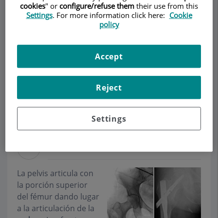
MEDICINA DEPORTIVA
cookies
" or
configure/refuse them
their use from this
Settings
. For more information click here:
Cookie
policy
Pedir cita
Accept
Descripción
Servicios
Equipo
Contacto
Datos de interés
Reject
Horario
Settings
Fracturas de la cadera
La pelvis articula con
la porción superior
del fémur dando lugar
a la articulación de la