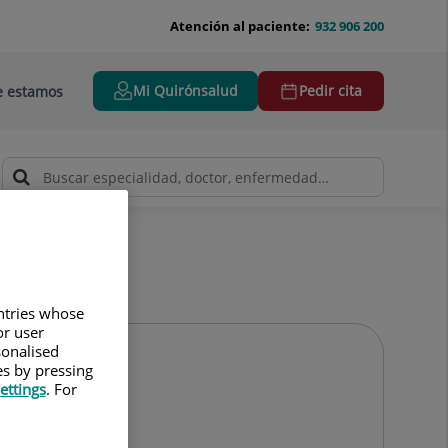
Atención al paciente:
932 906 200
Mi Quirónsalud
Pedir cita
 estamos
untries whose
or user
sonalised
es by pressing
ettings
. For