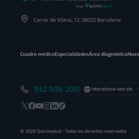
Carrer de Vilana, 12, 08022 Barcelona
Cuadro médico
Especialidades
Área diagnóstica
Nues
932 906 200
International web site
Este
Este
Este
Este
Este
Enlace
enlace
enlace
enlace
enlace
enlace
a
se
se
se
se
se
una
© 2026 Quirónsalud - Todos los derechos reservados
abrirá
abrirá
abrirá
abrirá
abrirá
aplicación