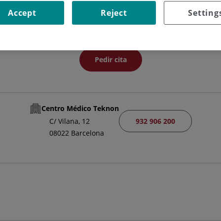
FACULTATIVO ESPECIALISTA GINECOLOGÍA Y OBSTETRICÍA
Accept
Reject
Setting
GINECOLOGÍA Y OBSTETRICIA
Pedir cita
Centro Médico Teknon
932 906 200
C/ Vilana, 12
08022 Barcelona