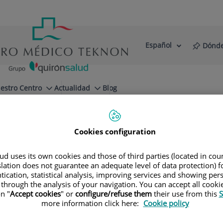
Español
Dónde
Selector
Idioma
de
Activo
idioma
estro Centro
Actualidad
Blog
te
Cookies configuration
d uses its own cookies and those of third parties (located in co
slation does not guarantee an adequate level of data protection) f
tication, statistical analysis, improving services and showing per
 through the analysis of your navigation. You can accept all cooki
n "
Accept cookies
" or
configure/refuse them
their use from this
S
more information click here:
Cookie policy
Martha Cecilia
López Sanclemente