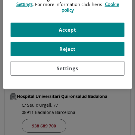
Settings
. For more information click here:
Cookie
UROLOGÍA
policy
Pedir cita
Accept
Centro Médico Teknon
Reject
C/ Vilana, 12
08022 Barcelona
Settings
932 906 200
Hospital Universitari Quirónsalud Badalona
C/ Seu d’Urgell, 77
08911 Badalona Barcelona
938 689 700