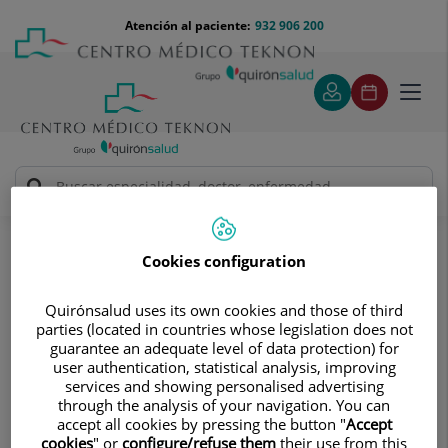
Saltar al contenido
Saltar
Menú
Atención al paciente:
932 906 200
Select
al
teléfono
de
contenido
cabecera
idiom
Toggl
navig
Maida Bada
Cuadro médico
Cookies configuration
Quirónsalud uses its own cookies and those of third
parties (located in countries whose legislation does not
guarantee an adequate level of data protection) for
user authentication, statistical analysis, improving
Maida
Bada
services and showing personalised advertising
through the analysis of your navigation. You can
FACULTATIVO ESPECIALISTA UROLOGÍA
accept all cookies by pressing the button "
Accept
cookies
" or
configure/refuse them
their use from this