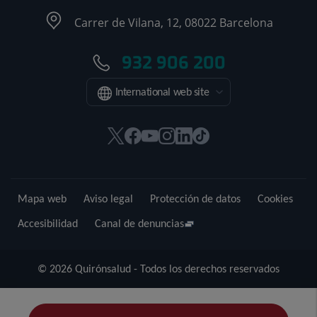
Carrer de Vilana, 12, 08022 Barcelona
932 906 200
International web site
Este
Este
Este
Este
Este
Enlace
enlace
enlace
enlace
enlace
enlace
a
se
se
se
se
se
una
abrirá
abrirá
abrirá
abrirá
abrirá
aplicación
Mapa web
Aviso legal
Protección de datos
Cookies
en
en
en
en
en
externa.
una
una
una
una
una
Accesibilidad
Canal de denuncias
ventana
ventana
ventana
ventana
ventana
nueva.
nueva.
nueva.
nueva.
nueva.
© 2026 Quirónsalud - Todos los derechos reservados