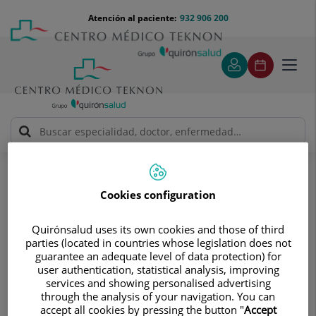
Saltar al contenido
Saltar
Menú
Atención al paciente:
932 906 200
Select
al
teléfono
de
contenido
cabecera
idiom
Toggl
navig
José Vicente Marco Navarro
Cuadro médico
Cookies configuration
Quirónsalud uses its own cookies and those of third
parties (located in countries whose legislation does not
guarantee an adequate level of data protection) for
José Vicente
Marco Navarro
user authentication, statistical analysis, improving
services and showing personalised advertising
FACULTATIVO ESPECIALISTA CIRUGÍA PEDIÁTRICA
through the analysis of your navigation. You can
accept all cookies by pressing the button "
Accept