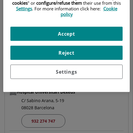
cookies
" or
configure/refuse them
their use from this
CIRUGÍA PEDIÁTRICA
Settings
. For more information click here:
Cookie
policy
Pedir cita
Accept
Centro Médico Teknon
C/ Vilana, 12
Reject
08022 Barcelona
Settings
932 906 200
Hospital Universitari Dexeus
C/ Sabino Arana, 5-19
08028 Barcelona
932 274 747