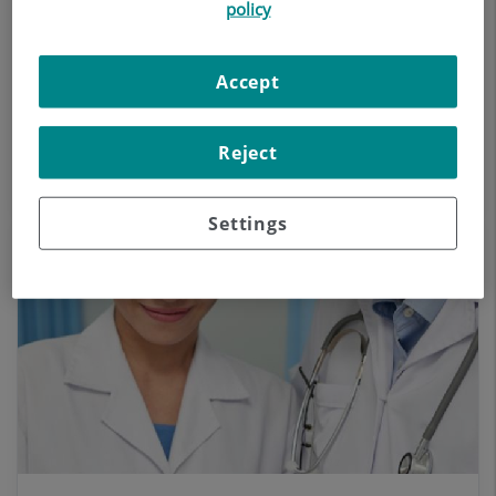
La Unidad de Insuficiencia Cardíaca surge como
policy
una respuesta ante esta necesidad, y consiste en
un programa específico que se encarga de
Accept
individualizar el manejo y tratamiento de este
enfermedad poniendo en el centro de atención
al paciente
Reject
Settings