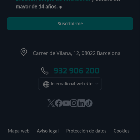
mayor de 14 años.
Suscribirme
Carrer de Vilana, 12, 08022 Barcelona
932 906 200
International web site
Este
Este
Este
Este
Este
Enlace
enlace
enlace
enlace
enlace
enlace
a
se
se
se
se
se
una
abrirá
abrirá
abrirá
abrirá
abrirá
aplicación
Mapa web
Aviso legal
Protección de datos
Cookies
en
en
en
en
en
externa.