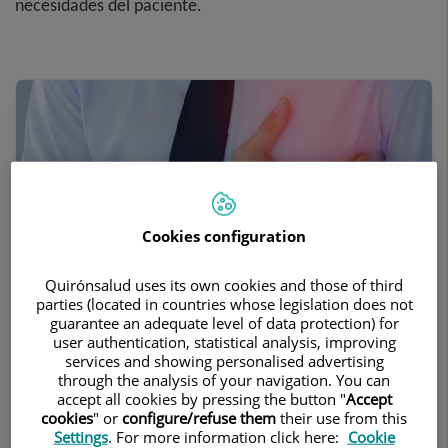
necesidades del paciente.
Cookies configuration
Quirónsalud uses its own cookies and those of third
parties (located in countries whose legislation does not
guarantee an adequate level of data protection) for
user authentication, statistical analysis, improving
Unidad de Insuficiencia
services and showing personalised advertising
through the analysis of your navigation. You can
Cardíaca
accept all cookies by pressing the button "
Accept
cookies
" or
configure/refuse them
their use from this
Settings
. For more information click here:
Cookie