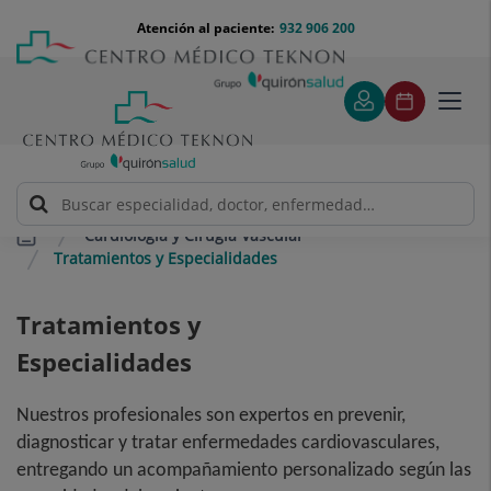
Saltar al contenido
Saltar
Menú
Atención al paciente:
932 906 200
Select
al
teléfono
de
contenido
cabecera
idiom
Toggl
navig
Cardiología y Cirugía Vascular
Tratamientos y Especialidades
Tratamientos y
Especialidades
Nuestros profesionales son expertos en prevenir,
diagnosticar y tratar enfermedades cardiovasculares,
entregando un acompañamiento personalizado según las