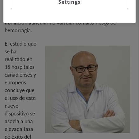
Settings
Ultraseal para el cierre del apéndice auricular izquierdo
(también conocido como orejuela) en pacientes con
fibrilación auricular no valvular con alto riesgo de
hemorragia.
El estudio que
se ha
realizado en
15 hospitales
canadienses y
europeos
concluye que
el uso de este
nuevo
dispositivo se
asocia a una
elevada tasa
de éxito del