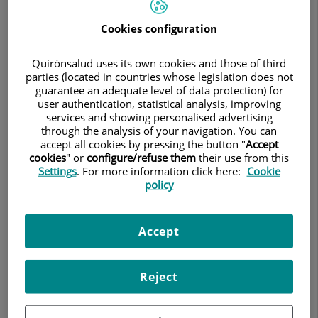
Jordi participan en un estudio
Cookies configuration
internacional para probar el
Quirónsalud uses its own cookies and those of third
dispositivo Ultraseal en pacientes con
parties (located in countries whose legislation does not
guarantee an adequate level of data protection) for
alto riesgo de hemorragia
user authentication, statistical analysis, improving
services and showing personalised advertising
through the analysis of your navigation. You can
11 de octubre de 2018
accept all cookies by pressing the button "
Accept
CENTRO MÉDICO TEKNON
cookies
" or
configure/refuse them
their use from this
Settings
. For more information click here:
Cookie
policy
Accept
Especialistas en Cardiología del Centro Médico Teknon y
Reject
del Hospital El Pilar – Centre Cardiovascular Sant Jordi
han participado en un estudio multicéntrico internacional
que valida la eficacia y la seguridad del dispositivo