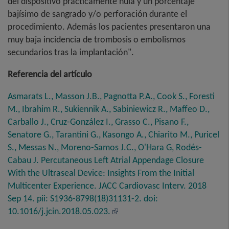
del dispositivo prácticamente nula y un porcentaje
bajísimo de sangrado y/o perforación durante el
procedimiento. Además los pacientes presentaron una
muy baja incidencia de trombosis o embolismos
secundarios tras la implantación".
Referencia del artículo
Asmarats L., Masson J.B., Pagnotta P.A., Cook S., Foresti
M., Ibrahim R., Sukiennik A., Sabiniewicz R., Maffeo D.,
Carballo J., Cruz-González I., Grasso C., Pisano F.,
Senatore G., Tarantini G., Kasongo A., Chiarito M., Puricel
S., Messas N., Moreno-Samos J.C., O'Hara G, Rodés-
Cabau J. Percutaneous Left Atrial Appendage Closure
With the Ultraseal Device: Insights From the Initial
Multicenter Experience. JACC Cardiovasc Interv. 2018
Sep 14. pii: S1936-8798(18)31131-2. doi:
10.1016/j.jcin.2018.05.023.