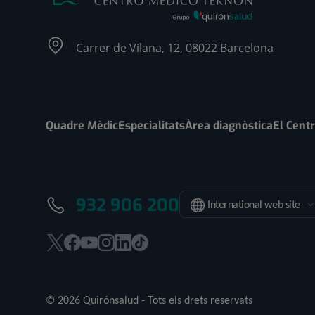
Carrer de Vilana, 12, 08022 Barcelona
Quadre Mèdic
Especialitats
Àrea diagnòstica
El Cent
932 906 200
International web site
Aquest
Aquest
Aquest
Aquest
Aquest
Enllaç
enllaç
enllaç
enllaç
enllaç
enllaç
a
s'obrirà
s'obrirà
s'obrirà
s'obrirà
s'obrirà
una
© 2026 Quirónsalud - Tots els drets reservats
en
en
en
en
en
aplicació