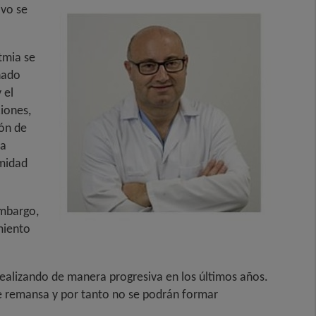
ivo se
tmia se
nado
 el
ciones,
ión de
ia
emidad
embargo,
miento
 realizando de manera progresiva en los últimos años.
 se remansa y por tanto no se podrán formar