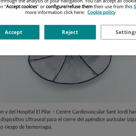
 through the analysis of your navigation. You can accept all cooki
n "
Accept cookies
" or
configure/refuse them
their use from this
S
more information click here:
Cookie policy
Accept
Reject
Setting
 y del Hospital El Pilar – Centre Cardiovascular Sant Jordi ha
el dispositivo Ultraseal para el cierre del apéndice auricular 
lto riesgo de hemorragia.