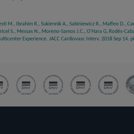
ti M., Ibrahim R., Sukiennik A., Sabiniewicz R., Maffeo D., Carb
Puricel S., Messas N., Moreno-Samos J.C., O'Hara G, Rodés-Cab
Multicenter Experience. JACC Cardiovasc Interv. 2018 Sep 14. 