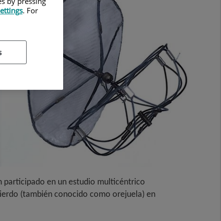
es by pressing
ettings
. For
s
n participado en un estudio multicéntrico
izquierdo (también conocido como orejuela) en