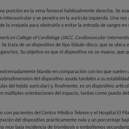
 una punción en la vena femoral habitualmente derecha. Se avan
interauricular y se penetra en la aurícula izquierda. Una vez a
 de la orejuela para obstruirla y evitar la entrada de sangre en 
merican College of Cardiology (JACC, Cardiovascular Interventi
a. Se trata de un dispositivo de tipo lóbulo-disco, que se ubica
nchos. Su objetivo es que el dispositivo no se mueva, que qu
ivo extremadamente blando en comparación con los que suelen u
a sobredimensión del dispositivo ayuda también a su estabilida
as del tejido auricular) y, finalmente, es un dispositivo artic
n múltiples orientaciones del espacio, tantas como pueda de
o con pacientes del Centro Médico Teknon y el Hospital El Pila
ración del dispositivo prácticamente nula y un porcentaje ba
a muy baja incidencia de trombosis o embolismos secundarios