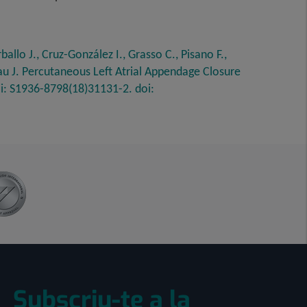
allo J., Cruz-González I., Grasso C., Pisano F.,
au J. Percutaneous Left Atrial Appendage Closure
pii: S1936-8798(18)31131-2. doi:
Subscriu-te a la