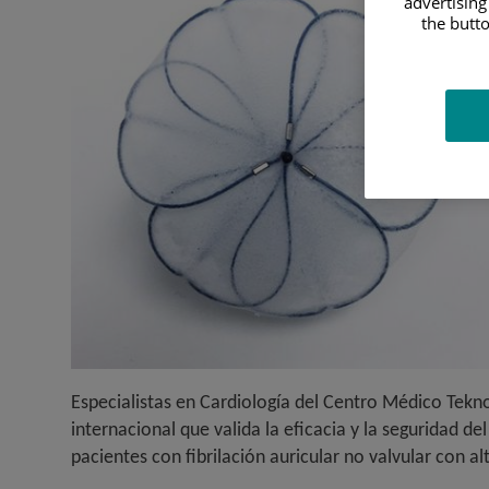
advertising
the butto
Especialistas en Cardiología del Centro Médico Teknon
internacional que valida la eficacia y la seguridad d
pacientes con fibrilación auricular no valvular con a