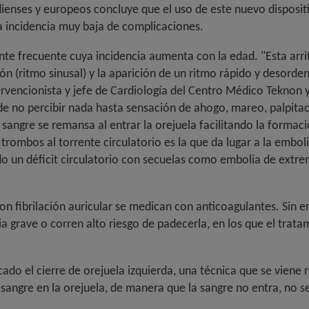
dienses y europeos concluye que el uso de este nuevo disposit
a incidencia muy baja de complicaciones.
nte frecuente cuya incidencia aumenta con la edad. "Esta arri
ón (ritmo sinusal) y la aparición de un ritmo rápido y desorde
ntervencionista y jefe de Cardiología del Centro Médico Teknon y
sde no percibir nada hasta sensación de ahogo, mareo, palpita
sangre se remansa al entrar la orejuela facilitando la formac
trombos al torrente circulatorio es la que da lugar a la embol
do un déficit circulatorio con secuelas como embolia de extr
con fibrilación auricular se medican con anticoagulantes. Sin 
 grave o corren alto riesgo de padecerla, en los que el trata
icado el cierre de orejuela izquierda, una técnica que se viene
de sangre en la orejuela, de manera que la sangre no entra, no