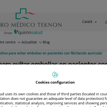
Català
Selector
Llenguatge
d'idioma
Actiu
tre centre
Actualitat
Blog
tivo para evitar embolias en pacientes con fibrilación auricular
ara evitar embolias en pacientes con 
l El Pilar - Centre Cardiovascular Sant Jo
itivo Ultraseal en pacientes con alto ries
Cookies configuration
d uses its own cookies and those of third parties (located in co
slation does not guarantee an adequate level of data protection) f
tication, statistical analysis, improving services and showing per